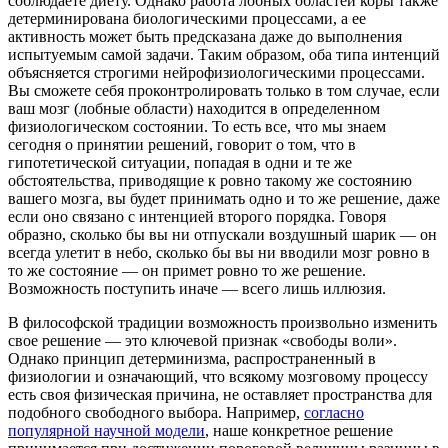
соблюдаете диету. Однако работа лобных областей коры также
детерминирована биологическими процессами, а ее
активность может быть предсказана даже до выполнения
испытуемым самой задачи. Таким образом, оба типа интенций
объясняется строгими нейрофизиологическими процессами.
Вы сможете себя проконтролировать только в том случае, если
ваш мозг (лобные области) находится в определенном
физиологическом состоянии. То есть все, что мы знаем
сегодня о принятии решений, говорит о том, что в
гипотетической ситуации, попадая в одни и те же
обстоятельства, приводящие к ровно такому же состоянию
вашего мозга, вы будет принимать одно и то же решение, даже
если оно связано с интенцией второго порядка. Говоря
образно, сколько бы вы ни отпускали воздушный шарик — он
всегда улетит в небо, сколько бы вы ни вводили мозг ровно в
то же состояние — он примет ровно то же решение.
Возможность поступить иначе — всего лишь иллюзия.
В философской традиции возможность произвольно изменить
свое решение — это ключевой признак «свободы воли».
Однако принцип детерминизма, распространенный в
физиологии и означающий, что всякому мозговому процессу
есть своя физическая причина, не оставляет пространства для
подобного свободного выбора. Например,
согласно
популярной научной модели
, наше конкретное решение