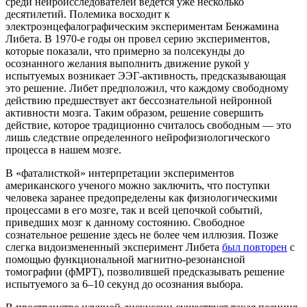
среди нейроисследователей ведется уже несколько
десятилетий. Полемика восходит к
электроэнцефалографическим экспериментам Бенжамина
Либета. В 1970-е годы он провел серию экспериментов,
которые показали, что примерно за полсекунды до
осознанного желания выполнить движение рукой у
испытуемых возникает ЭЭГ-активность, предсказывающая
это решение. Либет предположил, что каждому свободному
действию предшествует акт бессознательной нейронной
активности мозга. Таким образом, решение совершить
действие, которое традиционно считалось свободным — это
лишь следствие определенного нейрофизиологического
процесса в нашем мозге.
В «фаталисткой» интерпретации экспериментов
американского ученого можно заключить, что поступки
человека заранее предопределены как физиологическими
процессами в его мозге, так и всей цепочкой событий,
приведших мозг к данному состоянию. Свободное
сознательное решение здесь не более чем иллюзия. Позже
слегка видоизмененный эксперимент Либета
был повторен
с
помощью функциональной магнитно-резонансной
томографии (фМРТ), позволившей предсказывать решение
испытуемого за 6–10 секунд до осознания выбора.