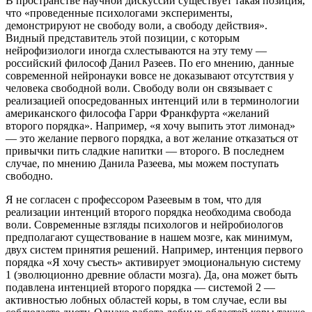
В пространстве научной дискуссии существует такая позиция,
что «проведенные психологами эксперименты,
демонстрируют не свободу воли, а свободу действия».
Видный представитель этой позиции, с которым
нейрофизиологи иногда схлестываются на эту тему —
российский философ Данил Разеев. По его мнению, данные
современной нейронауки вовсе не доказывают отсутствия у
человека свободной воли. Свободу воли он связывает с
реализацией опосредованных интенций или в терминологии
американского философа Гарри Франкфурта «желаний
второго порядка». Например, «я хочу выпить этот лимонад»
— это желание первого порядка, а вот желание отказаться от
привычки пить сладкие напитки — второго. В последнем
случае, по мнению Данила Разеева, мы можем поступать
свободно.
Я не согласен с профессором Разеевым в том, что для
реализации интенций второго порядка необходима свобода
воли. Современные взгляды психологов и нейробиологов
предполагают существование в нашем мозге, как минимум,
двух систем принятия решений. Например, интенция первого
порядка «Я хочу съесть» активирует эмоциональную систему
1 (эволюционно древние области мозга). Да, она может быть
подавлена интенцией второго порядка — системой 2 —
активностью лобных областей коры, в том случае, если вы