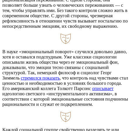
позволяет больше узнать о человеческих переживаниях — с
тем, чтобы управлять ими. Без такого контроля сложно жить в
современном обществе. С другой стороны, чрезмерная
рефлексивность в отношении чувств вызывает ностальгию по
непосредственным эмоциям, их свободному выражению.
В науке «эмоциональный поворот» случился довольно давно,
хотя и оставался подспудным. Уже классики социологии
описывали жизнь общества через ее эмоциональный фон,
доказывали, что эмоции тесно связаны с социальной
структурой. Так, немецкий философ и социолог Георг
Зиммель
стремился показать
, что контроль над чувствами стал
ценностью и необходимостью в условиях большого города.
Его американский коллега Толкотт Парсонс
описывает
идеологию светского «инструментального активизма», в
соответствии с которой эмоциональные состояния подчинены
рациональности и служат ее подкреплением.
Каждой социальной группе свойственно разделять те или