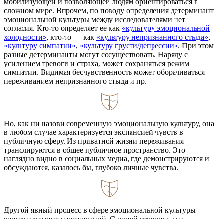
мобилизующей и позволяющей людям ориентироваться в
сложном мире. Впрочем, по поводу определения детерминант
эмоциональной культуры между исследователями нет
согласия. Кто-то определяет ее как
«культуру эмоциональной
холодности»
, кто-то — как
«культуру непризнанного стыда»
,
«культуру симпатии»
,
«культуру грусти/депрессии»
. При этом
разные детерминанты могут сосуществовать. Наряду с
усилением тревоги и страха, может сохраняться режим
симпатии. Видимая бесчувственность может оборачиваться
переживанием непризнанного стыда и пр.
Но, как ни назови современную эмоциональную культуру, она
в любом случае характеризуется экспансией чувств в
публичную сферу. Из приватной жизни переживания
транслируются в общее публичное пространство. Это
наглядно видно в социальных медиа, где демонстрируются и
обсуждаются, казалось бы, глубоко личные чувства.
Другой явный процесс в сфере эмоциональной культуры —
рационализация переживаний. С одной стороны, она