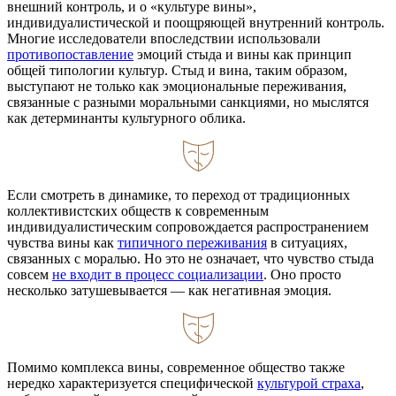
внешний контроль, и о «культуре вины»,
индивидуалистической и поощряющей внутренний контроль.
Многие исследователи впоследствии использовали
противопоставление
эмоций стыда и вины как принцип
общей типологии культур. Стыд и вина, таким образом,
выступают не только как эмоциональные переживания,
связанные с разными моральными санкциями, но мыслятся
как детерминанты культурного облика.
Если смотреть в динамике, то переход от традиционных
коллективистских обществ к современным
индивидуалистическим сопровождается распространением
чувства вины как
типичного переживания
в ситуациях,
связанных с моралью. Но это не означает, что чувство стыда
совсем
не входит в процесс социализации
. Оно просто
несколько затушевывается — как негативная эмоция.
Помимо комплекса вины, современное общество также
нередко характеризуется специфической
культурой страха
,