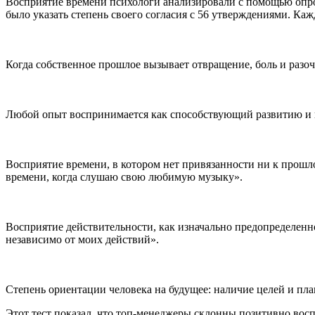
Восприятие времени психологи анализировали с помощью опро
было указать степень своего согласия с 56 утверждениями. К
Когда собственное прошлое вызывает отвращение, боль и разоч
Любой опыт воспринимается как способствующий развитию и 
Восприятие времени, в котором нет привязанности ни к прошло
времени, когда слушаю свою любимую музыку».
Восприятие действительности, как изначально предопределенн
независимо от моих действий».
Степень ориентации человека на будущее: наличие целей и пла
Этот тест показал, что топ-менеджеры склонны позитивно вос