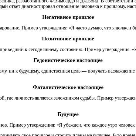
сника, разработанного Ф.Зимбардо и Дж.Бойд. В соответствии
аждый ответ диагностировал отношение человека к прошлому, на
Негативное прошлое
арование. Пример утверждения: «Я часто думаю, что я должен б
Позитивное прошлое
приведший к сегодняшнему состоянию. Пример утверждения: «
Гедонистическое настоящее
му, ни к будущему, единственная цель — получать наслаждение 
Фаталистическое настоящее
ой, где личность является заложником судьбы. Пример утвержден
Будущее
нов. Пример утверждения: «Я убежден, что каждое утро человек
принимать свое прошлое и строить планы на будущее. В то врем