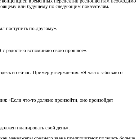
 с концепцией временных перспектив респондентам необходимо
стоящему или будущему по следующим показателям.
ыл поступить по-другому».
Я с радостью вспоминаю свою прошлое».
здесь и сейчас. Пример утверждения: «Я часто забываю о
ия: «Если что-то должно произойти, оно произойдет
 должен планировать свой день».
я как менеджеры среднего звена предпочитают получать больше