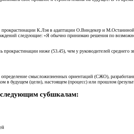
прокрастинации К.Лэя в адаптации О.Виндекер и М.Останиной.
рждений следующие: «Я обычно принимаю решения по возможнос
 прокрастинации ниже (53.45), чем у руководителей среднего зве
на определение смысложизненных ориентаций (СЖО), разработа
ом в будущем (цели), настоящем (процесс) или прошлом (результ
о следующим субшкалам:
ей