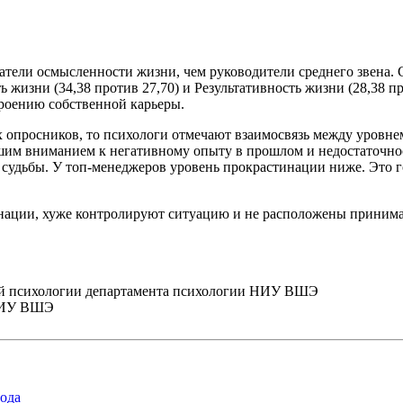
атели осмысленности жизни, чем руководители среднего звена.
жизни (34,38 против 27,70) и Результативность жизни (28,38 пр
роению собственной карьеры.
х опросников, то психологи отмечают взаимосвязь между уровн
шим вниманием к негативному опыту в прошлом и недостаточност
ю судьбы. У топ-менеджеров уровень прокрастинации ниже. Это г
инации, хуже контролируют ситуацию и не расположены принима
ной психологии департамента психологии НИУ ВШЭ
 НИУ ВШЭ
года