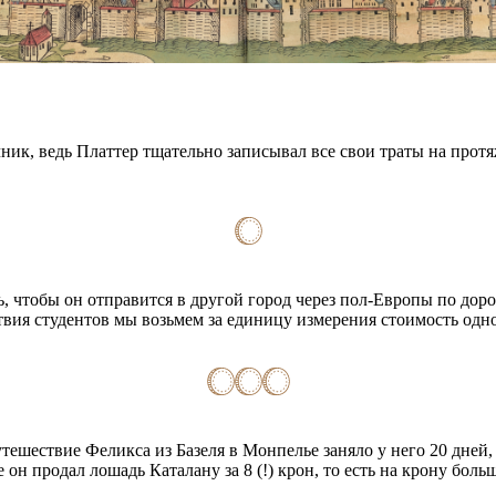
ик, ведь Платтер тщательно записывал все свои траты на прот
, чтобы он отправится в другой город через пол-Европы по дор
твия студентов мы возьмем за единицу измерения стоимость одно
ешествие Феликса из Базеля в Монпелье заняло у него 20 дней, а
он продал лошадь Каталану за 8 (!) крон, то есть на крону больш