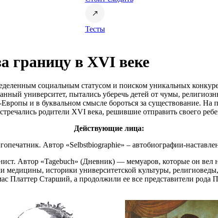
Тесты
а границу в XVI веке
ределенным социальным статусом и поиском уникальных конкуре
ранный университет, пытались уберечь детей от чумы, религиоз
-Европы и в буквальном смысле бороться за существование. На
встречались родители XVI века, решившие отправить своего реб
Действующие лица:
игопечатник. Автор «Selbstbiographie» – автобиографии-наставл
анист. Автор «Tagebuch» (Дневник) — мемуаров, которые он ве
ки медицины, историки университетской культуры, религиоведы
ас Платтер Старший, а продолжили ее все представители рода П