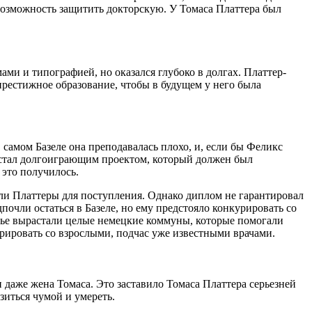
возможность защитить докторскую. У Томаса Платтера был
ами и типографией, но оказался глубоко в долгах. Платтер-
престижное образование, чтобы в будущем у него была
самом Базеле она преподавалась плохо, и, если бы Феликс
 стал долгоиграющим проектом, который должен был
 это получилось.
ли Платтеры для поступления. Однако диплом не гарантировал
почли остаться в Базеле, но ему предстояло конкурировать со
елье вырастали целые немецкие коммуны, которые помогали
курировать со взрослыми, подчас уже известными врачами.
 даже жена Томаса. Это заставило Томаса Платтера серьезней
зиться чумой и умереть.