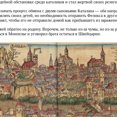
ебной обстановке среди католиков и стал жертвой своих религи
начать процесс обмена с двумя сыновьями Каталана — оба направ
авлять своих детей, но необходимость отправить Феликса в друг
факт, чтобы его не отправили домой как прибывшего из зараженн
вей обратно на родину. Впрочем, не только из-за чумы, но из-з
ься в Монпелье и уговорил брата остаться в Швейцарии.