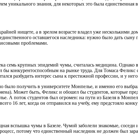
лем уникального знания, для некоторых это была единственная 
крайней нищете, а в зрелом возрасте владел уже несколькими дом
 единственного оставшегося наследника: нужно было дать сыну 
нансовыми проблемами.
ка семь крупных эпидемий чумы, считалась медицина. Однако в 
ыл бы конкурентоспособным на рынке труда. Для Томаса Феликс
тался разбудить интерес сына к престижной профессии, и у него
о было получить в университете Монпелье, и именно его выбра
емена). Может быть, Феликс и обошел бы студентов, которые пред
лье. А поток студентов был огромен: на пути из Базеля в Монп
сего 16 лет, когда он отправился на учебу, ему предстояло кон
ная вспышка чумы в Базеле. Чумой заболели знакомые, соседи и
процесс, потому что единственный наследник не должен был зара