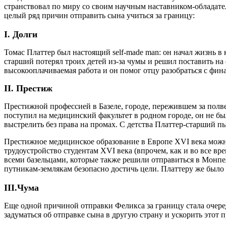
странствовал по миру со своим научным наставником-обладате
целый ряд причин отправить сына учиться за границу:
I. Долги
Томас Платтер был настоящий self-made man: он начал жизнь в 
старший потерял троих детей из-за чумы и решил поставить на
высокооплачиваемая работа и он помог отцу разобраться с фи
II. Престиж
Престижной профессией в Базеле, городе, пережившем за полве
поступил на медицинский факультет в родном городе, он не б
выстрелить без права на промах. С детства Платтер-старший пы
Престижное медицинское образование в Европе XVI века можн
трудоустройство студентам XVI века (впрочем, как и во все вр
всеми базельцами, которые также решили отправиться в Монпе
путникам-землякам безопасно достичь цели. Платтеру же было в
III.Чума
Еще одной причиной отправки Феликса за границу стала очеред
задуматься об отправке сына в другую страну и ускорить этот 