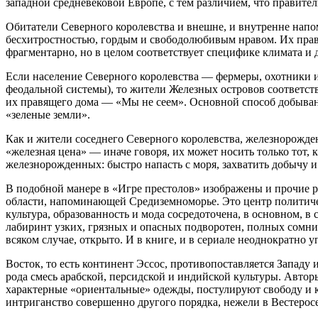
западной средневековой Европе, с тем различием, что правите
Обитатели Северного королевства и внешне, и внутренне нап
бесхитростностью, гордым и свободолюбивым нравом. Их правит
фрагментарно, но в целом соответствует специфике климата и
Если население Северного королевства — фермеры, охотники 
феодальной системы), то жители Железных островов соответств
их правящего дома — «Мы не сеем». Основной способ добывани
«зеленые земли».
Как и жители соседнего Северного королевства, железнорожде
«железная цена» — иначе говоря, их может носить только тот,
железнорожденных: быстро напасть с моря, захватить добычу и
В подобной манере в «Игре престолов» изображены и прочие р
области, напоминающей Средиземноморье. Это центр политичес
культура, образованность и мода сосредоточена, в основном, в
лабиринт узких, грязных и опасных подворотен, полных сомнит
всяком случае, открыто. И в книге, и в сериале неоднократно
Восток, то есть континент Эссос, противопоставляется Западу
рода смесь арабской, персидской и индийской культуры. Автор
характерные «ориентальные» одежды, постулируют свободу и к
интриганство совершенно другого порядка, нежели в Вестеросе