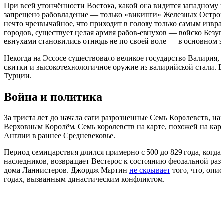
При всей утончённости Востока, какой она видится западному
запрещено рабовладение — только «викинги» Железных Острово
нечто чрезвычайное, что приходит в голову только самым извр
городов, существует целая армия рабов-евнухов — войско Безуп
евнухами становились отнюдь не по своей воле — в основном 
Некогда на Эссосе существовало великое государство Валирия,
свитки и высокотехнологичное оружие из валирийской стали. 
Турции.
Война и политика
За триста лет до начала саги разрозненные Семь Королевств,
Верховным Королём. Семь королевств на карте, похожей на кар
Англии в раннее Средневековье.
Период семицарствия длился примерно с 500 до 829 года, когда
наследников, возвращает Вестерос к состоянию феодальной раз
дома Ланнистеров. Джордж Мартин
не скрывает
того, что, оп
годах, вызванным династическим конфликтом.