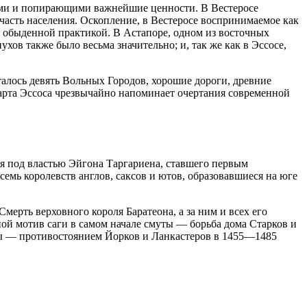
кими и попирающими важнейшие ценности. В Вестеросе
асть населения. Оскопление, в Вестеросе воспринимаемое как
я обыденной практикой. В Астапоре, одном из восточных
хов также было весьма значительно; и, так же как в Эссосе,
талось девять Вольных Городов, хорошие дороги, древние
карта Эссоса чрезвычайно напоминает очертания современной
ся под властью Эйгона Таргариена, ставшего первым
емь королевств англов, саксов и ютов, образовавшиеся на юге
мерть верховного короля Баратеона, а за ним и всех его
ной мотив саги в самом начале смуты — борьба дома Старков и
озы — противостоянием Йорков и Ланкастеров в 1455—1485