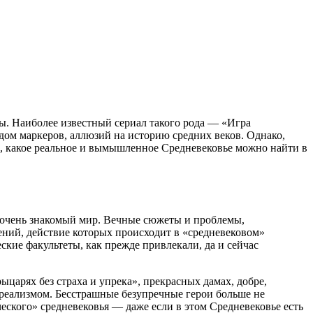
. Наиболее известный сериал такого рода — «Игра
дом маркеров, аллюзий на историю средних веков. Однако,
ом, какое реальное и вымышленное Средневековье можно найти в
о очень знакомый мир. Вечные сюжеты и проблемы,
дений, действие которых происходит в «средневековом»
кие факультеты, как прежде привлекали, да и сейчас
арях без страха и упрека», прекрасных дамах, добре,
 реализмом. Бесстрашные безупречные герои больше не
ского» средневековья — даже если в этом Средневековье есть