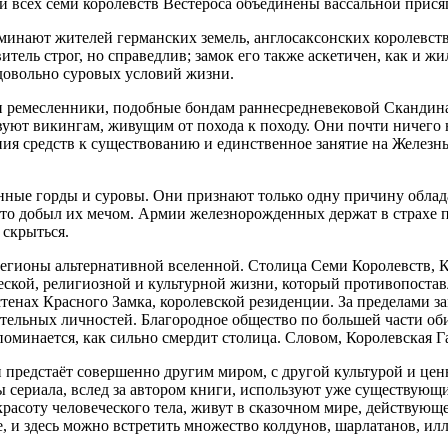
ли всех семи королевств Вестероса объединены вассальной прис
оминают жителей германских земель, англосаксонских королевс
ель строг, но справедлив; замок его также аскетичен, как и ж
 довольно суровых условий жизни.
и ремесленники, подобные бондам раннесредневековой Скандинав
уют викингам, живущим от похода к походу. Они почти ничего н
я средств к существованию и единственное занятие на Железны
нные горды и суровы. Они признают только одну причину облад
 кто добыл их мечом. Армии железнорожденных держат в страхе п
 скрыться.
егионы альтернативной вселенной. Столица Семи Королевств, Ко
кой, религиозной и культурной жизни, который противопоставл
 стенах Красного Замка, королевской резиденции. За пределами з
ельных личностей. Благородное общество по большей части обит
 упоминается, как сильно смердит столица. Словом, Королевская
 и предстаёт совершенно другим миром, с другой культурой и це
ы сериала, вслед за автором книги, используют уже существующ
расоту человеческого тела, живут в сказочном мире, действующ
, и здесь можно встретить множество колдунов, шарлатанов, илл