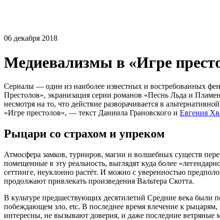
06 декабря 2018
Медиевализмы в «Игре прест
Сериалы — один из наиболее известных и востребованных фен
Престолов», экранизация серии романов «Песнь Льда и Пламен
несмотря на то, что действие разворачивается в альтернативн
«Игре престолов», — текст Даниила Грановского и
Евгения Хв
Рыцари со страхом и упреком
Атмосфера замков, турниров, магии и волшебных существ пере
помещенные в эту реальность, выглядят куда более «легендарн
сеттинге, неуклонно растёт. И можно с уверенностью предполо
продолжают привлекать произведения Вальтера Скотта.
В культуре предшествующих десятилетий Средние века были по
побеждающем зло, etc. В последнее время влечение к рыцарям
интересны, не вызывают доверия, и даже последние ветряные 