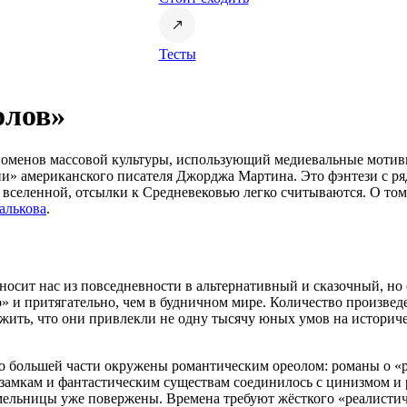
Тесты
олов»
оменов массовой культуры, использующий медиевальные мотивы
и» американского писателя Джорджа Мартина. Это фэнтези с ря
ой вселенной, отсылки к Средневековью легко считываются. О т
алькова
.
носит нас из повседневности в альтернативный и сказочный, н
о» и притягательно, чем в будничном мире. Количество произве
жить, что они привлекли не одну тысячу юных умов на историчес
 большей части окружены романтическим ореолом: романы о «рыц
, замкам и фантастическим существам соединилось с цинизмом и
мельницы уже повержены. Времена требуют жёсткого «реалистиче