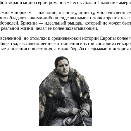
собой экранизацию серии романов «Песнь Льда и Пламени» амер
ожным порокам — насилию, пьянству, инцесту, многочисленным
авно обладают какими-либо «неидеальными» с точки зрения клас
борделей, Бриенна — идеальный рыцарь, который не может быть
 реальной жизни, делая её более захватывающей.
 вселенной, но отсылки к средневековой истории Европы более
общества, вассально-ленные отношения внутри сословия сеньор
ые движения и восстания, а также борьба с ведьмами и история