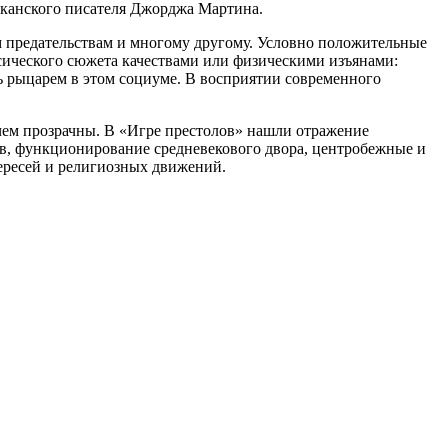
иканского писателя Джорджа Мартина.
 предательствам и многому другому. Условно положительные
сического сюжета качествами или физическими изъянами:
 рыцарем в этом социуме. В восприятии современного
 чем прозрачны. В «Игре престолов» нашли отражение
ов, функционирование средневекового двора, центробежные и
 ересей и религиозных движений.