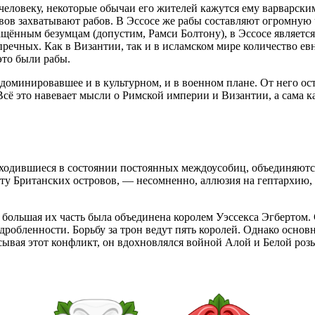
 человеку, некоторые обычаи его жителей кажутся ему варварс
в захватывают рабов. В Эссосе же рабы составляют огромную ч
ащённым безумцам (допустим, Рамси Болтону), в Эссосе являетс
речных. Как в Византии, так и в исламском мире количество евну
это были рабы.
 доминировавшее и в культурном, и в военном плане. От него ос
Всё это навевает мысли о Римской империи и Византии, а сама 
 находившиеся в состоянии постоянных междоусобиц, объединяют
ту Британских островов, — несомненно, аллюзия на гептархию, с
 большая их часть была объединена королем Уэссекса Эгбертом. С
дробленности. Борьбу за трон ведут пять королей. Однако основ
исывая этот конфликт, он вдохновлялся войной Алой и Белой р