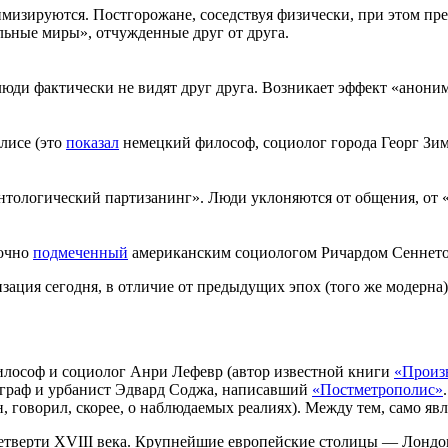
изируются. Постгорожане, соседствуя физически, при этом пр
ельные миры», отчужденные друг от друга.
люди фактически не видят друг друга. Возникает эффект «анони
лисе (это
показал
немецкий философ, социолог города Георг Зим
тологический партизанинг». Люди уклоняются от общения, от 
точно
подмеченный
американским социологом Ричардом Сеннето
зация сегодня, в отличие от предыдущих эпох (того же модерна
илософ и социолог Анри Лефевр (автор известной книги
«Произ
ограф и урбанист Эдвард Соджа, написавший
«Постметрополис»
 говорил, скорее, о наблюдаемых реалиях). Между тем, само явл
етверти XVIII века. Крупнейшие европейские столицы — Лондо