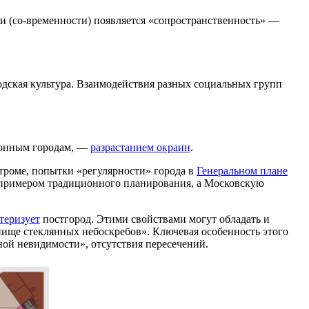
ни (со-временности) появляется «сопространственность» —
одская культура. Взаимодействия разных социальных групп
ционным городам, —
разрастанием окраин
.
строме, попытки «регулярности» города в
Генеральном плане
 примером традиционного планирования, а Московскую
теризует
постгород. Этими свойствами могут обладать и
пище стеклянных небоскребов». Ключевая особенность этого
ной невидимости», отсутствия пересечений.