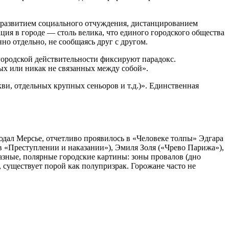
 развитием социального отчуждения, дистанцированием
ия в городе — столь велика, что единого городского общества
о отдельно, не сообщаясь друг с другом.
городской действительности фиксируют парадокс.
х или никак не связанных между собой».
ви, отдельных крупных сеньоров и т.д.)». Единственная
юдал Мерсье, отчетливо проявилось в «Человеке толпы» Эдгара
в «Преступлении и наказании»), Эмиля Золя («Чрево Парижа»),
зные, полярные городские картины: зоны провалов (дно
, существует порой как полупризрак. Горожане часто не