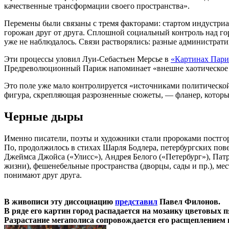
качественные трансформации своего пространства».
Перемены были связаны с тремя факторами: стартом индустри
горожан друг от друга. Сплошной социальный контроль над гор
уже не наблюдалось. Связи растворялись: разные администрати
Эти процессы уловил Луи-Себастьен Мерсье в
«Картинах Пар
Предреволюционный Париж напоминает «внешне хаотическое о
Это поле уже мало контролируется «источниками политической
фигура, скрепляющая разрозненные сюжеты, — фланер, который
Черные дыры
Именно писатели, поэты и художники стали пророками постгор
По, продолжилось в стихах Шарля Бодлера, петербургских пове
Джеймса Джойса («Улисс»), Андрея Белого («Петербург»), Пат
жизни), фешенебельные пространства (дворцы, сады и пр.), мес
понимают друг друга.
В живописи эту диссоциацию
представил
Павел Филонов.
В ряде его картин город распадается на мозаику цветовых п
Разрастание мегаполиса сопровождается его расщеплением 