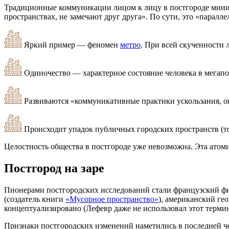
Традиционные коммуникации лицом к лицу в постгороде миним
пространствах, не замечают друг друга». По сути, это «паралл
Яркий пример — феномен
метро
. При всей скученности 
Одиночество — характерное состояние человека в мегапо
Развиваются «коммуникативные практики ускользания, он
Происходит упадок публичных городских пространств (
Целостность общества в постгороде уже невозможна. Эта атоми
Постгород на заре
Пионерами постгородских исследований стали французский ф
(создатель книги
«Мусорное пространство»
), американский ге
концептуализировано (Лефевр даже не использовал этот термин,
Признаки постгородских изменений наметились в последней ч