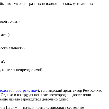
ебывают «в очень разных психологических, ментальных
мной толпы».
мель).
«социальности».
м).
), кажется непреодолимой.
водство пространства»
), голландский архитектор Рем Колхас
. Однако в их трудах понятие постгорода недостаточно
ение начало зарождаться довольно давно.
н и Париж — начали «демонстрировать серьезные