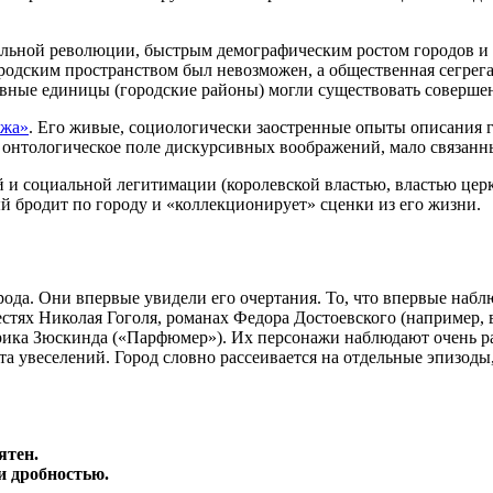
альной революции, быстрым демографическим ростом городов и
одским пространством был невозможен, а общественная сегрегац
вные единицы (городские районы) могли существовать совершенн
ижа»
. Его живые, социологически заостренные опыты описания 
нтологическое поле дискурсивных воображений, мало связанны
 и социальной легитимации (королевской властью, властью церк
 бродит по городу и «коллекционирует» сценки из его жизни.
ода. Они впервые увидели его очертания. То, что впервые набл
стях Николая Гоголя, романах Федора Достоевского (например, 
рика Зюскинда («Парфюмер»). Их персонажи наблюдают очень ра
та увеселений. Город словно рассеивается на отдельные эпизоды
ятен.
и дробностью.