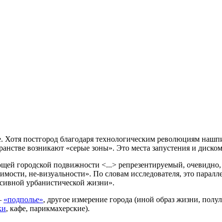
е. Хотя постгород благодаря технологическим революциям нашпи
транстве возникают «серые зоны». Это места запустения и диск
ей городской подвижности <...> репрезентируемый, очевидно, 
имости, не-визуальности». По словам исследователя, это пара
нсивной урбанистической жизни».
—
«подполье»
, другое измерение города (иной образ жизни, пол
ки
, кафе, парикмахерские).