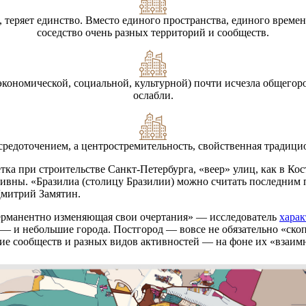
, теряет единство. Вместо единого пространства, единого време
соседство очень разных территорий и сообществ.
кономической, социальной, культурной) почти исчезла общегор
ослабли.
средоточением, а центростремительность, свойственная тради
ка при строительстве Санкт-Петербурга, «веер» улиц, как в Ко
ивны. «Бразилиа (столицу Бразилии) можно считать последним
Дмитрий Замятин.
ерманентно изменяющая свои очертания» — исследователь
харак
 — и небольшие города. Постгород — вовсе не обязательно «ско
лие сообществ и разных видов активностей — на фоне их «взаим