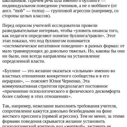
школьников. Причем речь шла именно о буллинге —
индивидуальном поведении учеников, а не о моббинге (от
англ. “mob” — толпа) — групповой агрессии (например, со
стороны целых классов).
Перед опросом учителей исследователи провели
разведывательные интервью, чтобы «уловить нюансы того,
как педагоги определяют понятие буллинга/травли». Этот
этап показал, что под буллингом понимается
«систематическое негативное поведение» в разных формах: от
мало травмирующих до довольно тяжелых. Но, каковы бы они
ни были, они всегда направлены на установление
определенной власти.
«Буллинг — это желание оказаться «сильным» именно во
властных отношениях конкретного сообщества и в его
иерархии», — поясняет Юлия Черненко. Эта
коммуникативная стратегия предполагает постоянное
«причинение психологического и физического дискомфорта
более слабому в этих отношениях».
Так, например, нежелание выполнять требования учителя,
сопротивление кажутся довольно безобидными на фоне
жесткого прессинга (прямой агрессии). Тем не менее, за этими
формами поведения скрывается желание установить
психологический контроль над «жертвой», заставить ее