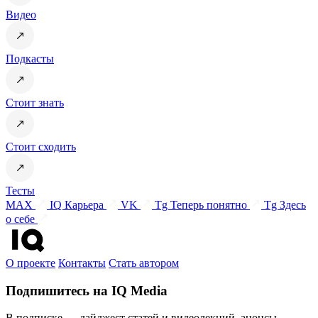
Видео
Подкасты
Стоит знать
Стоит сходить
Тесты
MAX
IQ Карьера
VK
Tg Теперь понятно
Tg Здесь
о себе
О проекте
Контакты
Стать автором
Подпишитесь на IQ Media
В подписке — дайджест статей и видеолекций, анонсы