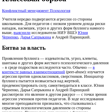
Конфликтный менеджмент
Психология
Учителя нередко подвергаются агрессии со стороны
школьников. Для педагогов с низким уровнем дохода риски
нападок, насмешек, угроз и других форм буллинга намного
выше,
выяснили
исследователи НИУ ВШЭ
Юлия
Черненко
,
Дарья Сапрыкина
и Андрей Парницкий.
Битва за власть
Проявления буллинга — издевательств, угроз, клеветы,
шантажа и других форм жесткого психологического давления
– в среде подростков исследуются часто. Обычно —
в
контексте равных взаимоотношений
(peer-abuse): изучается
агрессия против одноклассников, сверстников. Инициатор
буллинга пытается возвыситься над жертвой,
продемонстрировать силу, самоутвердиться в классе. Юлия
Черненко, Дарья Сапрыкина и Андрей Парницкий
рассмотрели это явление в другом ракурсе — с точки зрения
агрессии учеников против педагогов. В ходе исследования
многие преподаватели признались, что сталкивались с
серьезным психологическим давлением со стороны