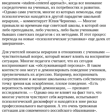
введением «student-centered approach», когда все внимание
сосредоточено на учениках, их потребностях и развитии.
«Однако сами учителя, многие из которых немолоды, еще
психологически находятся в другой парадигме школьной
иерархии, – комментирует Юлия Черненко. — Многие
привыкли ко временам еще советской школы, в которой они
либо преподавали, либо учились, либо были учениками
бывших советских педагогов с их методами. И этот процесс
перехода на новые «психологические установки» еще далек от
завершения».
Для учителей нюансы иерархии в отношениях с учениками —
чувствительный вопрос, который может влиять на восприятие
ситуации. Многие педагоги считают, что их сегодня
воспринимают как «обслуживающий персонал». В таком
контексте они могут и демонизировать поведение учеников,
преувеличивать их агрессию. Например, воспринимать
сопротивление и желание школьника отстоять собственную
точку зрения как оскорбление, плохое поведение. «Есть
вероятность некоторой демонизации, — признают
исследователи. — Однако она не влияет на факт того, что
многие учителя чувствуют себя жертвами, испытывают
психологический дискомфорт и находятся в зоне риска
профессионального выгорания. А это очень тревожная
ситуация для современного российского образования».