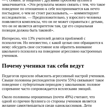
— с семьей. В общении с друзьями проблема буллинга
замалчивается. «Эти результаты можно связать с тем, что такое
поведение по отношению к себе воспринимается как нечто
постыдное, о чем не стоит рассказывать, — комментируют
исследователи. — Предположительно, у взрослого человека
появляются комплексы, что он не может справиться с детьми,
что он не является авторитетом там, где его социальная
позиция должна быть таковой».
Интересно, что 13% учителей делятся проблемой с
психологом. Но неизвестно, с какой целью они обращаются к
нему: обсудить свое состояние или обратить внимание
школьного психолога на поведение агрессивно настроенных
учеников.
Почему ученики так себя ведут
Педагогов просили объяснить агрессивный настрой учеников.
Свыше половины респондентов (почти 55%) связывают такое
поведение с пубертатным периодом у школьников: половое
созревание часто сопровождается всплесками эмоций.
Около половины опрошенных (почти 49%) считают, что
одной из причин буллинга со стороны учеников является
желание самоутвердиться среди одноклассников. Дети