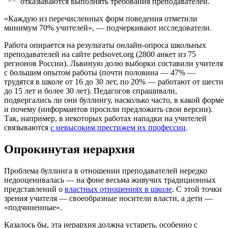
отказываются выполнять требования преподавателей.
«Каждую из перечисленных форм поведения отметили
минимум 70% учителей», — подчеркивают исследователи.
Работа опирается на результаты онлайн-опроса школьных
преподавателей на сайте pedsovet.org (2800 анкет из 75
регионов России). Львиную долю выборки составили учителя
с большим опытом работы (почти половина — 47% —
трудятся в школе от 16 до 30 лет, по 20% — работают от шести
до 15 лет и более 30 лет). Педагогов спрашивали,
подвергались ли они буллингу, насколько часто, в какой форме
и почему (информантов просили предложить свои версии).
Так, например, в некоторых работах нападки на учителей
связываются
с невысоким престижем их профессии
.
Опрокинутая иерархия
Проблема буллинга в отношении преподавателей нередко
недооценивалась — на фоне весьма живучих традиционных
представлений о
властных отношениях в школе
. С этой точки
зрения учителя — своеобразные носители власти, а дети —
«подчиненные».
Казалось бы, эта иерархия должна устареть, особенно с