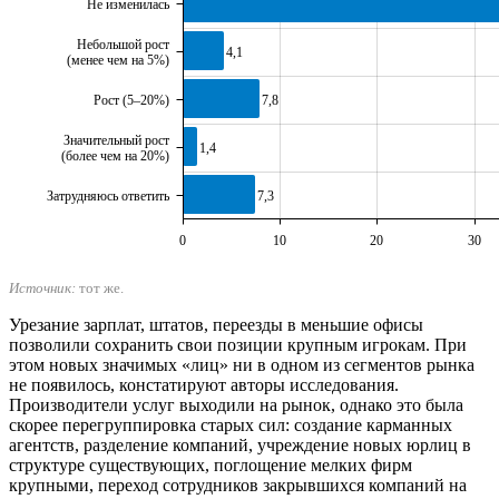
Не изменилась
Небольшой рост
4,1
(менее чем на 5%)
7,8
Рост (5–20%)
Значительный рост
1,4
(более чем на 20%)
7,3
Затрудняюсь ответить
0
10
20
30
Источник:
тот же.
Урезание зарплат, штатов, переезды в меньшие офисы
позволили сохранить свои позиции крупным игрокам. При
этом новых значимых «лиц» ни в одном из сегментов рынка
не появилось, констатируют авторы исследования.
Производители услуг выходили на рынок, однако это была
скорее перегруппировка старых сил: создание карманных
агентств, разделение компаний, учреждение новых юрлиц в
структуре существующих, поглощение мелких фирм
крупными, переход сотрудников закрывшихся компаний на