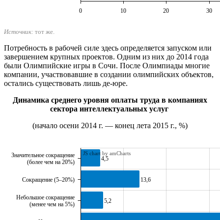
0
10
20
30
Источник:
тот же.
Потребность в рабочей силе здесь определяется запуском или
завершением крупных проектов. Одним из них до 2014 года
были Олимпийские игры в Сочи. После Олимпиады многие
компании, участвовавшие в создании олимпийских объектов,
остались существовать лишь де-юре.
Динамика среднего уровня оплаты труда в компаниях
сектора интеллектуальных услуг
(начало осени 2014 г. — конец лета 2015 г., %)
JS chart by amCharts
Значительное сокращение
4,5
(более чем на 20%)
13,6
Сокращение (5–20%)
Небольшое сокращение
5,2
(менее чем на 5%)