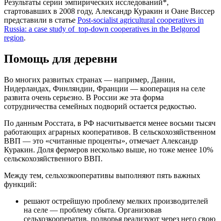
Результаты серии эмпирических исследований*,
стартовавших в 2008 году, Александр Куракин и Оане Виссер
представили в статье
Post-socialist agricultural cooperatives in
Russia: a case study of top-down cooperatives in the Belgorod
region
.
Помощь для деревни
Во многих развитых странах — например, Дании,
Нидерландах, Финляндии, Франции — кооперация на селе
развита очень серьезно. В России же эта форма
сотрудничества семейных подворий остается редкостью.
По данным Росстата, в РФ насчитывается менее восьми тысяч
работающих аграрных кооперативов. В сельскохозяйственном
ВВП — это «считанные проценты», отмечает Александр
Куракин. Доля фермеров несколько выше, но тоже менее 10%
сельскохозяйственного ВВП.
Между тем, сельхозкооперативы выполняют пять важных
функций:
решают острейшую проблему мелких производителей
на селе — проблему сбыта. Организовав
сельхозкооператив, подворья реализуют через него свою