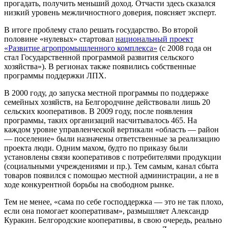
прогадать, получить меньший доход. Отчасти здесь сказался
низкий уровень межличностного доверия, поясняет эксперт.
В итоге проблему стало решать государство. Во второй
половине «нулевых» стартовал
национальный проект
«Развитие агропромышленного комплекса»
(с 2008 года он
стал Государственной программой развития сельского
хозяйства»). В регионах также появились собственные
программы поддержки ЛПХ.
В 2000 году, до запуска местной программы по поддержке
семейных хозяйств, на Белгородчине действовали лишь 20
сельских кооперативов. В 2009 году, после появления
программы, таких организаций насчитывалось 465. На
каждом уровне управленческой вертикали «область — район
— поселение» были назначены ответственные за реализацию
проекта люди. Одним махом, будто по приказу были
установлены связи кооперативов с потребителями продукции
(социальными учреждениями и пр.). Тем самым, канал сбыта
товаров появился с помощью местной администрации, а не в
ходе конкурентной борьбы на свободном рынке.
Тем не менее, «сама по себе господдержка — это не так плохо,
если она помогает кооперативам», размышляет Александр
Куракин. Белгородские кооперативы, в свою очередь, реально