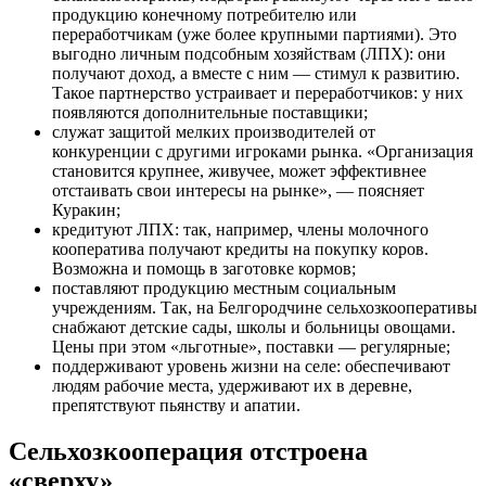
продукцию конечному потребителю или
переработчикам (уже более крупными партиями). Это
выгодно личным подсобным хозяйствам (ЛПХ): они
получают доход, а вместе с ним — стимул к развитию.
Такое партнерство устраивает и переработчиков: у них
появляются дополнительные поставщики;
служат защитой мелких производителей от
конкуренции с другими игроками рынка. «Организация
становится крупнее, живучее, может эффективнее
отстаивать свои интересы на рынке», — поясняет
Куракин;
кредитуют ЛПХ: так, например, члены молочного
кооператива получают кредиты на покупку коров.
Возможна и помощь в заготовке кормов;
поставляют продукцию местным социальным
учреждениям. Так, на Белгородчине сельхозкооперативы
снабжают детские сады, школы и больницы овощами.
Цены при этом «льготные», поставки — регулярные;
поддерживают уровень жизни на селе: обеспечивают
людям рабочие места, удерживают их в деревне,
препятствуют пьянству и апатии.
Сельхозкооперация отстроена
«сверху»