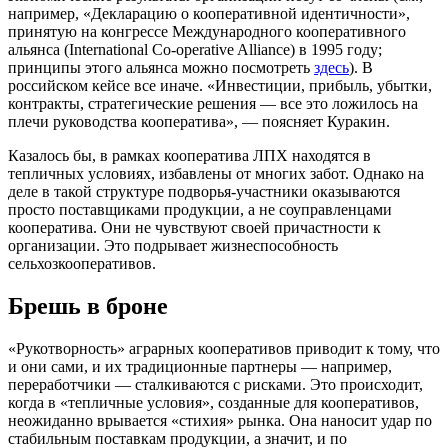
например, «Декларацию о кооперативной идентичности»,
принятую на конгрессе Международного кооперативного
альянса (International Co-operative Alliance) в 1995 году;
принципы этого альянса можно посмотреть
здесь
). В
российском кейсе все иначе. «Инвестиции, прибыль, убытки,
контракты, стратегические решения — все это ложилось на
плечи руководства кооператива», — поясняет Куракин.
Казалось бы, в рамках кооператива ЛПХ находятся в
тепличных условиях, избавлены от многих забот. Однако на
деле в такой структуре подворья-участники оказываются
просто поставщиками продукции, а не соуправленцами
кооператива. Они не чувствуют своей причастности к
организации. Это подрывает жизнеспособность
сельхозкооперативов.
Брешь в броне
«Рукотворность» аграрных кооперативов приводит к тому, что
и они сами, и их традиционные партнеры — например,
переработчики — сталкиваются с рисками. Это происходит,
когда в «тепличные условия», созданные для кооперативов,
неожиданно врывается «стихия» рынка. Она наносит удар по
стабильным поставкам продукции, а значит, и по