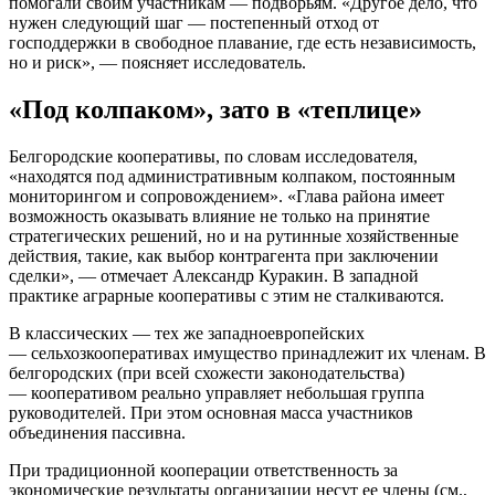
помогали своим участникам — подворьям. «Другое дело, что
нужен следующий шаг — постепенный отход от
господдержки в свободное плавание, где есть независимость,
но и риск», — поясняет исследователь.
«Под колпаком», зато в «теплице»
Белгородские кооперативы, по словам исследователя,
«находятся под административным колпаком, постоянным
мониторингом и сопровождением». «Глава района имеет
возможность оказывать влияние не только на принятие
стратегических решений, но и на рутинные хозяйственные
действия, такие, как выбор контрагента при заключении
сделки», — отмечает Александр Куракин. В западной
практике аграрные кооперативы с этим не сталкиваются.
В классических — тех же западноевропейских
— сельхозкооперативах имущество принадлежит их членам. В
белгородских (при всей схожести законодательства)
— кооперативом реально управляет небольшая группа
руководителей. При этом основная масса участников
объединения пассивна.
При традиционной кооперации ответственность за
экономические результаты организации несут ее члены (см.,