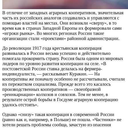
В отличие от западных аграрных кооперативов, значительная
часть их российских аналогов создавались и управляются с
помощью властей на местах. Они возникли «сверху», в то
время как в странах Западной Европы их формировали сами
«игроки рынка». Во многих регионах России такие
организации стали «проектами» районной администрации.
До революции 1917 года крестьянская кооперация
развивалась в России весьма успешно и действительно
помогала прокормить страну. Россия была одним из мировых
лидеров по уровню развития кооперации на селе. «В
постсоветской России ставка делалась на фермера-
индивидуалиста, — рассказывает Куракин. — На
кооперативы же поначалу особенно не рассчитывали, считали
их пережитком социализма. Прежде всего это касалось
производственных кооперативов — своеобразной
«реинкарнации» колхозов и совхозов. Тем не менее, в
результате острой борьбы в Госдуме аграрную кооперацию
удалось отстоять».
Однако «снизу» такая кооперация в современной России
(равно как и, например, в Польше) не пошла. «Частники» не
хотели решать проблемы сообща, зачастую из опасения