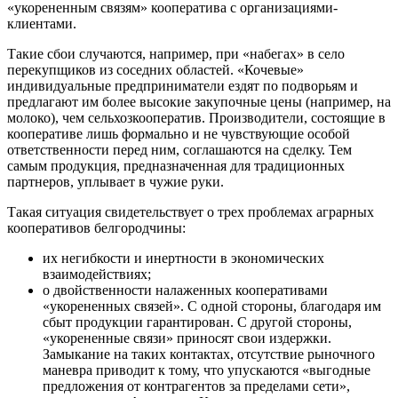
«укорененным связям» кооператива с организациями-
клиентами.
Такие сбои случаются, например, при «набегах» в село
перекупщиков из соседних областей. «Кочевые»
индивидуальные предприниматели ездят по подворьям и
предлагают им более высокие закупочные цены (например, на
молоко), чем сельхозкооператив. Производители, состоящие в
кооперативе лишь формально и не чувствующие особой
ответственности перед ним, соглашаются на сделку. Тем
самым продукция, предназначенная для традиционных
партнеров, уплывает в чужие руки.
Такая ситуация свидетельствует о трех проблемах аграрных
кооперативов белгородчины:
их негибкости и инертности в экономических
взаимодействиях;
о двойственности налаженных кооперативами
«укорененных связей». С одной стороны, благодаря им
сбыт продукции гарантирован. С другой стороны,
«укорененные связи» приносят свои издержки.
Замыкание на таких контактах, отсутствие рыночного
маневра приводит к тому, что упускаются «выгодные
предложения от контрагентов за пределами сети»,