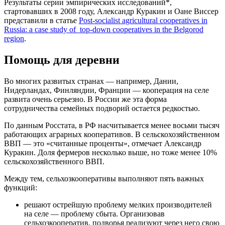
Результаты серии эмпирических исследований*,
стартовавших в 2008 году, Александр Куракин и Оане Виссер
представили в статье
Post-socialist agricultural cooperatives in
Russia: a case study of top-down cooperatives in the Belgorod
region
.
Помощь для деревни
Во многих развитых странах — например, Дании,
Нидерландах, Финляндии, Франции — кооперация на селе
развита очень серьезно. В России же эта форма
сотрудничества семейных подворий остается редкостью.
По данным Росстата, в РФ насчитывается менее восьми тысяч
работающих аграрных кооперативов. В сельскохозяйственном
ВВП — это «считанные проценты», отмечает Александр
Куракин. Доля фермеров несколько выше, но тоже менее 10%
сельскохозяйственного ВВП.
Между тем, сельхозкооперативы выполняют пять важных
функций:
решают острейшую проблему мелких производителей
на селе — проблему сбыта. Организовав
сельхозкооператив, подворья реализуют через него свою