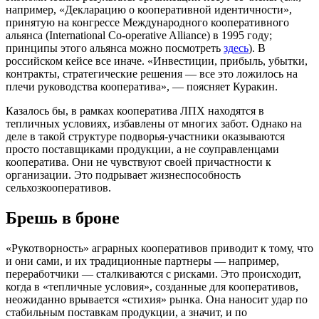
например, «Декларацию о кооперативной идентичности»,
принятую на конгрессе Международного кооперативного
альянса (International Co-operative Alliance) в 1995 году;
принципы этого альянса можно посмотреть
здесь
). В
российском кейсе все иначе. «Инвестиции, прибыль, убытки,
контракты, стратегические решения — все это ложилось на
плечи руководства кооператива», — поясняет Куракин.
Казалось бы, в рамках кооператива ЛПХ находятся в
тепличных условиях, избавлены от многих забот. Однако на
деле в такой структуре подворья-участники оказываются
просто поставщиками продукции, а не соуправленцами
кооператива. Они не чувствуют своей причастности к
организации. Это подрывает жизнеспособность
сельхозкооперативов.
Брешь в броне
«Рукотворность» аграрных кооперативов приводит к тому, что
и они сами, и их традиционные партнеры — например,
переработчики — сталкиваются с рисками. Это происходит,
когда в «тепличные условия», созданные для кооперативов,
неожиданно врывается «стихия» рынка. Она наносит удар по
стабильным поставкам продукции, а значит, и по