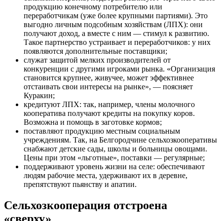
продукцию конечному потребителю или
переработчикам (уже более крупными партиями). Это
выгодно личным подсобным хозяйствам (ЛПХ): они
получают доход, а вместе с ним — стимул к развитию.
Такое партнерство устраивает и переработчиков: у них
появляются дополнительные поставщики;
служат защитой мелких производителей от
конкуренции с другими игроками рынка. «Организация
становится крупнее, живучее, может эффективнее
отстаивать свои интересы на рынке», — поясняет
Куракин;
кредитуют ЛПХ: так, например, члены молочного
кооператива получают кредиты на покупку коров.
Возможна и помощь в заготовке кормов;
поставляют продукцию местным социальным
учреждениям. Так, на Белгородчине сельхозкооперативы
снабжают детские сады, школы и больницы овощами.
Цены при этом «льготные», поставки — регулярные;
поддерживают уровень жизни на селе: обеспечивают
людям рабочие места, удерживают их в деревне,
препятствуют пьянству и апатии.
Сельхозкооперация отстроена
«сверху»