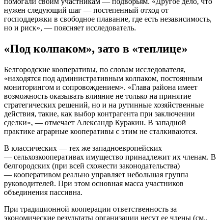
помогали своим участникам — подворьям. «Другое дело, что
нужен следующий шаг — постепенный отход от
господдержки в свободное плавание, где есть независимость,
но и риск», — поясняет исследователь.
«Под колпаком», зато в «теплице»
Белгородские кооперативы, по словам исследователя,
«находятся под административным колпаком, постоянным
мониторингом и сопровождением». «Глава района имеет
возможность оказывать влияние не только на принятие
стратегических решений, но и на рутинные хозяйственные
действия, такие, как выбор контрагента при заключении
сделки», — отмечает Александр Куракин. В западной
практике аграрные кооперативы с этим не сталкиваются.
В классических — тех же западноевропейских
— сельхозкооперативах имущество принадлежит их членам. В
белгородских (при всей схожести законодательства)
— кооперативом реально управляет небольшая группа
руководителей. При этом основная масса участников
объединения пассивна.
При традиционной кооперации ответственность за
экономические результаты организации несут ее члены (см.,