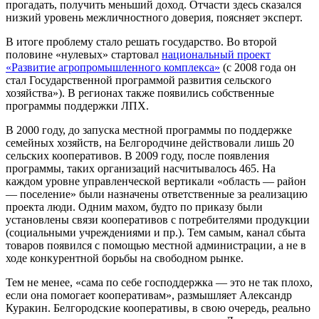
прогадать, получить меньший доход. Отчасти здесь сказался
низкий уровень межличностного доверия, поясняет эксперт.
В итоге проблему стало решать государство. Во второй
половине «нулевых» стартовал
национальный проект
«Развитие агропромышленного комплекса»
(с 2008 года он
стал Государственной программой развития сельского
хозяйства»). В регионах также появились собственные
программы поддержки ЛПХ.
В 2000 году, до запуска местной программы по поддержке
семейных хозяйств, на Белгородчине действовали лишь 20
сельских кооперативов. В 2009 году, после появления
программы, таких организаций насчитывалось 465. На
каждом уровне управленческой вертикали «область — район
— поселение» были назначены ответственные за реализацию
проекта люди. Одним махом, будто по приказу были
установлены связи кооперативов с потребителями продукции
(социальными учреждениями и пр.). Тем самым, канал сбыта
товаров появился с помощью местной администрации, а не в
ходе конкурентной борьбы на свободном рынке.
Тем не менее, «сама по себе господдержка — это не так плохо,
если она помогает кооперативам», размышляет Александр
Куракин. Белгородские кооперативы, в свою очередь, реально