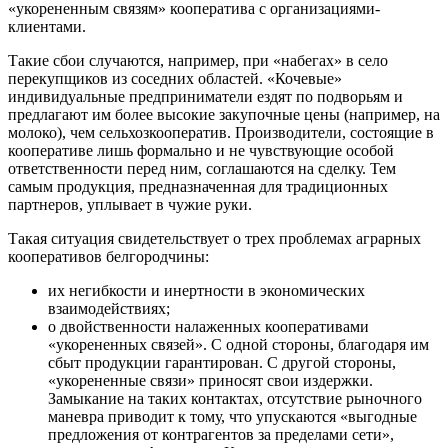
«укорененным связям» кооператива с организациями-
клиентами.
Такие сбои случаются, например, при «набегах» в село
перекупщиков из соседних областей. «Кочевые»
индивидуальные предприниматели ездят по подворьям и
предлагают им более высокие закупочные цены (например, на
молоко), чем сельхозкооператив. Производители, состоящие в
кооперативе лишь формально и не чувствующие особой
ответственности перед ним, соглашаются на сделку. Тем
самым продукция, предназначенная для традиционных
партнеров, уплывает в чужие руки.
Такая ситуация свидетельствует о трех проблемах аграрных
кооперативов белгородчины:
их негибкости и инертности в экономических
взаимодействиях;
о двойственности налаженных кооперативами
«укорененных связей». С одной стороны, благодаря им
сбыт продукции гарантирован. С другой стороны,
«укорененные связи» приносят свои издержки.
Замыкание на таких контактах, отсутствие рыночного
маневра приводит к тому, что упускаются «выгодные
предложения от контрагентов за пределами сети»,