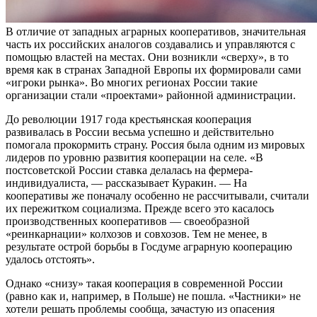
В отличие от западных аграрных кооперативов, значительная
часть их российских аналогов создавались и управляются с
помощью властей на местах. Они возникли «сверху», в то
время как в странах Западной Европы их формировали сами
«игроки рынка». Во многих регионах России такие
организации стали «проектами» районной администрации.
До революции 1917 года крестьянская кооперация
развивалась в России весьма успешно и действительно
помогала прокормить страну. Россия была одним из мировых
лидеров по уровню развития кооперации на селе. «В
постсоветской России ставка делалась на фермера-
индивидуалиста, — рассказывает Куракин. — На
кооперативы же поначалу особенно не рассчитывали, считали
их пережитком социализма. Прежде всего это касалось
производственных кооперативов — своеобразной
«реинкарнации» колхозов и совхозов. Тем не менее, в
результате острой борьбы в Госдуме аграрную кооперацию
удалось отстоять».
Однако «снизу» такая кооперация в современной России
(равно как и, например, в Польше) не пошла. «Частники» не
хотели решать проблемы сообща, зачастую из опасения