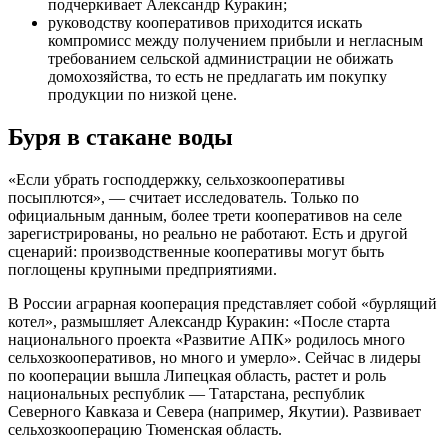
подчеркивает Александр Куракин;
руководству кооперативов приходится искать
компромисс между получением прибыли и негласным
требованием сельской администрации не обижать
домохозяйства, то есть не предлагать им покупку
продукции по низкой цене.
Буря в стакане воды
«Если убрать господдержку, сельхозкооперативы
посыплются», — считает исследователь. Только по
официальным данным, более трети кооперативов на селе
зарегистрированы, но реально не работают. Есть и другой
сценарий: производственные кооперативы могут быть
поглощены крупными предприятиями.
В России аграрная кооперация представляет собой «бурлящий
котел», размышляет Александр Куракин: «После старта
национального проекта «Развитие АПК» родилось много
сельхозкооперативов, но много и умерло». Сейчас в лидеры
по кооперации вышла Липецкая область, растет и роль
национальных республик — Татарстана, республик
Северного Кавказа и Севера (например, Якутии). Развивает
сельхозкооперацию Тюменская область.