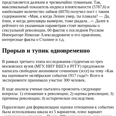
представляется далеким и чрезвычайно туманным. Так,
максимальный показатель индекса влиятельности (5787,6) и
наибольшее количество лайков (6070) получил пост с таким
содержанием: «Мам, а когда Ленин умер, ты плакала? — Да,
блин, и когда динозавры вымерли, тоже рыдала…». Далее в
рейтинге по указанным параметрам стоят материалы о
сексуальной революции, 60 фактов о последнем Русском
Императоре Николае Александровиче и его правлении,
интересные факты о Сталине и т.д.
Прорыв и тупик одновременно
В рамках третьего этапа исследования студентам из трех
московских вузов (МГУ, НИУ ВШЭ и РГГУ) предложили
написать свободное анонимное сочинение (эссе) на тему «Как
вы оцениваете октябрьские события 1917 года?» Всего в
эксперименте принимало участие 300 человек.
В ходе анализа ученые пытались прояснить следующие
вопросы: 1) отношение к революции; 2) оценка революции; 3)
причины революции; 4) исторические последствия.
Параллельно для формализации оценки отношения к событию
была использована шкала из 5 вариантов, плюс вариант