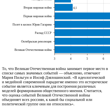
Вторая мировая война
4,1
Первая мировая война
Полет в космос Юрия Гагарина
Распад СССР
Октябрьская революция
Великая Отечественная война
3
4
5
6
То, что Великая Отечественная война занимает первое место в
списке самых значимых событий — объяснимо, отмечают
Мария Пильгун и Иосиф Дзялошинский. «В идеологической
и медийной современной парадигме именно это историческое
событие является ключевым для построения различных
моделей формирования общественного мнения. Считается,
что оценка событий Великой Отечественной войны
объединяет всех россиян, к какой бы социальной или
политической группе они ни относились».