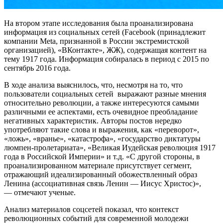
На втором этапе исследования была проанализирована
информация из социальных сетей (Facebook (принадлежит
компании Meta, признанной в России экстремистской
организацией), «ВКонтакте», ЖЖ), содержащая контент на
тему 1917 года. Информация собиралась в период с 2015 по
сентябрь 2016 года.
В ходе анализа выяснилось, что, несмотря на то, что
пользователи социальных сетей выражают разные мнения
относительно революции, а также интересуются самыми
различными ее аспектами, есть очевидное преобладание
негативных характеристик. Авторы постов нередко
употребляют такие слова и выражения, как «переворот»,
«ложь», «вранье», «катастрофа», «государство диктатуры
люмпен-пролетариата», «Великая Иудейская революция 1917
года в Российской Империи» и т.д. «С другой стороны, в
проанализированном материале присутствует сегмент,
отражающий идеализированный обожествленный образ
Ленина (ассоциативная связь Ленин — Иисус Христос)»,
— отмечают ученые.
Анализ материалов соцсетей показал, что контекст
революционных событий для современной молодежи