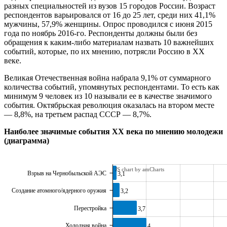
разных специальностей из вузов 15 городов России. Возраст
респондентов варьировался от 16 до 25 лет, среди них 41,1%
мужчины, 57,9% женщины. Опрос проводился с июня 2015
года по ноябрь 2016-го. Респонденты должны были без
обращения к каким-либо материалам назвать 10 важнейших
событий, которые, по их мнению, потрясли Россию в XX
веке.
Великая Отечественная война набрала 9,1% от суммарного
количества событий, упомянутых респондентами. То есть как
минимум 9 человек из 10 называли ее в качестве значимого
события. Октябрьская революция оказалась на втором месте
— 8,8%, на третьем распад СССР — 8,7%.
Наиболее значимые события ХХ века по мнению молодежи
(диаграмма)
JS chart by amCharts
Взрыв на Чернобыльской АЭС
3,1
Создание атомного/ядерного оружия
3,2
Перестройка
3,7
Холодная война
4