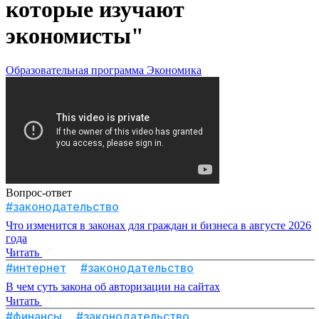
которые изучают
экономисты"
Образовательная программа
Экономика
Вопрос-ответ
#законодательство
Что изменится в законах для граждан и бизнеса в августе 2026
года
Читать
#интернет
#законодательство
В чем суть закона об авторизации на сайтах
Читать
#финансы
#законодательство