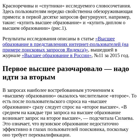
Красноречивы и «спутники» исследуемого словосочетания.
Здесь пользователям нередко свойственна обезоруживающая
прямота: в первой десятке запросов фигурируют, например,
такие: «купить высшее образование» и «купить диплом о
высшем образовании» (рис.1).
Результаты исследования описаны в статье
«Высшее
образование в представлениях интернет-пользователей (на
примере поисковых запросов Яндекса)»
, вышедшей в
журнале
«Высшее образование в России»
, №11 за 2015 год.
Первое высшее разочаровало — надо
идти за вторым
В запросах наиболее востребованным уточнением к
«высшему образованию» оказалось числительное «второе». То
есть после пользовательского спроса на «высшее
образование» сразу следует спрос на «второе высшее». «В
среднем на каждые три запроса на высшее образование
возникает запрос на второе высшее», — подсчитала Силаева.
Это означает, что вузовское образование недостаточно
эффективно в глазах пользователей поисковика, поскольку
оно требует переквалификации.