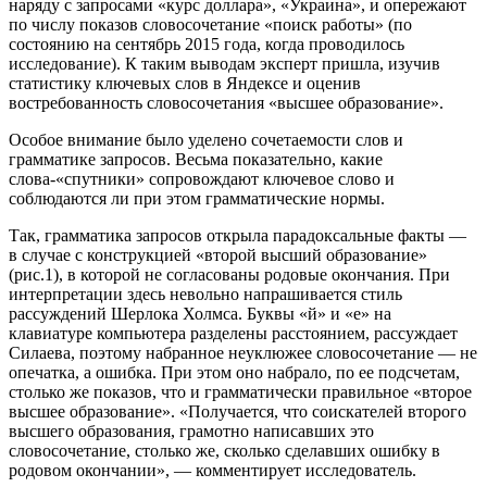
наряду с запросами «курс доллара», «Украина», и опережают
по числу показов словосочетание «поиск работы» (по
состоянию на сентябрь 2015 года, когда проводилось
исследование). К таким выводам эксперт пришла, изучив
статистику ключевых слов в Яндексе и оценив
востребованность словосочетания «высшее образование».
Особое внимание было уделено сочетаемости слов и
грамматике запросов. Весьма показательно, какие
слова-«спутники» сопровождают ключевое слово и
соблюдаются ли при этом грамматические нормы.
Так, грамматика запросов открыла парадоксальные факты —
в случае с конструкцией «второй высший образование»
(рис.1), в которой не согласованы родовые окончания. При
интерпретации здесь невольно напрашивается стиль
рассуждений Шерлока Холмса. Буквы «й» и «е» на
клавиатуре компьютера разделены расстоянием, рассуждает
Силаева, поэтому набранное неуклюжее словосочетание — не
опечатка, а ошибка. При этом оно набрало, по ее подсчетам,
столько же показов, что и грамматически правильное «второе
высшее образование». «Получается, что соискателей второго
высшего образования, грамотно написавших это
словосочетание, столько же, сколько сделавших ошибку в
родовом окончании», — комментирует исследователь.