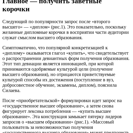
Главное — получить заветные
корочки
Следующий по популярности запрос после «второго
высшего» — «диплом» (рис.1). Это показательно, поскольку
желанные дипломные корочки в восприятии части аудитории
служат смыслом высшего образования.
Симптоматично, что популярной конкретизацией к
«диплому» оказывается глагол «купить», что свидетельствует
о распространении девиантных форм получения образования.
Этот тип девиации является инновацией, при которой
принимаются одобряемые культурой цели (получение
высшего образования), но отрицаются приветствуемые
культурой способы их достижения (поступление в вуз,
добросовестное обучение, экзамены, диплом), пояснила
Силаева.
После «приобретательской» формулировки идет запрос на
«государственное высшее образование», а затем снова
фигурирует лексика потребления — «купить высшее
образование». Эта конструкция замыкает пятерку лидеров
запросов о «высшем образовании» (рис.1). «Массовый
пользователь за невозможностью получения
«государственного высшего образования» может предпочесть