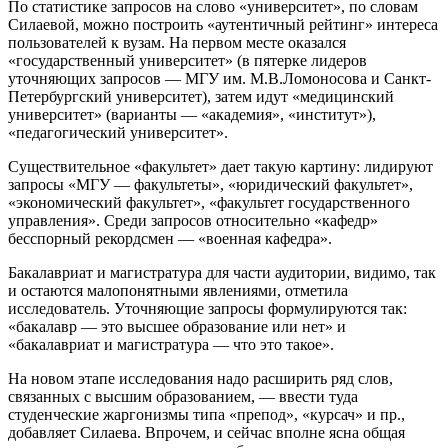
По статистике запросов на слово «университет», по словам
Силаевой, можно построить «аутентичный рейтинг» интереса
пользователей к вузам. На первом месте оказался
«государственный университет» (в пятерке лидеров
уточняющих запросов — МГУ им. М.В.Ломоносова и Санкт-
Петербургский университет), затем идут «медицинский
университет» (варианты — «академия», «институт»),
«педагогический университет».
Существительное «факультет» дает такую картину: лидируют
запросы «МГУ — факультеты», «юридический факультет»,
«экономический факультет», «факультет государственного
управления». Среди запросов относительно «кафедр»
бесспорный рекордсмен — «военная кафедра».
Бакалавриат и магистратура для части аудитории, видимо, так
и остаются малопонятными явлениями, отметила
исследователь. Уточняющие запросы формулируются так:
«бакалавр — это высшее образование или нет» и
«бакалавриат и магистратура — что это такое».
На новом этапе исследования надо расширить ряд слов,
связанных с высшим образованием, — ввести туда
студенческие жаргонизмы типа «препод», «курсач» и пр.,
добавляет Силаева. Впрочем, и сейчас вполне ясна общая