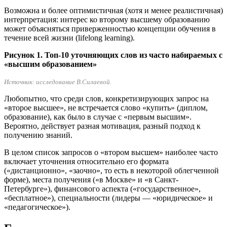
Возможна и более оптимистичная (хотя и менее реалистичная)
интерпретация: интерес ко второму высшему образованию
может объясняться приверженностью концепции обучения в
течение всей жизни (lifelong learning).
Рисунок 1. Топ-10 уточняющих слов из часто набираемых с
«высшим образованием»
Источник: исследование В.Силаевой.
Любопытно, что среди слов, конкретизирующих запрос на
«второе высшее», не встречается слово «купить» (диплом,
образование), как было в случае с «первым высшим».
Вероятно, действует разная мотивация, разный подход к
получению знаний.
В целом список запросов о «втором высшем» наиболее часто
включает уточнения относительно его формата
(«дистанционно», «заочно», то есть в некоторой облегченной
форме), места получения («в Москве» и «в Санкт-
Петербурге»), финансового аспекта («государственное»,
«бесплатное»), специальности (лидеры — «юридическое» и
«педагогическое»).