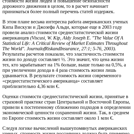
стоимости жизни людей и повышение безопасности
дорожного движения в целом, то в расчет начинает
приниматься более полный перечень статей издержек.
В этом плане весьма интересна работа американских ученых
Кипа Вискузи и Джозефа Альди, которые еще в 2003 году
провели анализ стоимости среднестатистической жизни
американцев
(
Viscusi
,
W
.
Kip
,
Aldy Joseph E
. "
The Value Of A
Statistical Life
:
A Critical Review
о
f Market Estimates Throughout
The World
".
Journal
of
Risk
and
Insurance
, 27:1; 5-76, 2003)
.
Результаты расчетов показали, что эластичность стоимости
жизни по доходу составляет ½. Это значит, что цена жизни
тех, кто зарабатывает на 1% больше, выше только на 0,5%, а
при увеличении дохода в 4 раза стоимость жизни лишь
удваивается. В результате стоимость жизни современного
«среднестатистического американца» составляет
приблизительно 4,36 млн €.
Оценки стоимости среднестатистической жизни, принятые в
страховой практике стран Центральной и Восточной Европы,
привели к постепенному сближению подходов в определении
экономической ценности сохраненной жизни. Так, в среднем
по Европе стоимость жизни составляет около 1 млн €.
Следуя логике вычислений вышеупомянутых американских
ученых, стоимость жизни россиянина должна быть примерно