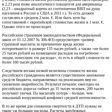
в 2,23 раза ниже аналогичного показателя для американца
(2,23 – квадратный корень из соотношения ВВП на душу
населения в России и США в 2011 г.). То есть должен
составлять в среднем 2 млн. €. Или быть хотя бы
сопоставимой с европейской стоимостью жизни в 1 млн. €.
Однако этого не происходит.
Российским страховым законодательством (Федеральный
закон от 01.12.2007 № 306-ФЗ) предусмотрен «размер
страховой выплаты за причинение вреда жизни
потерпевшего» в размере 135 тысяч рублей, а также «не более
25 тысяч рублей на возмещение расходов на погребение –
лицам, понесшим эти расходы», то есть в общей сложности не
более 160 тысяч рублей.
Следствием весьма низкой величины стоимости жизни
российского гражданина является существенное занижение
средств бюджета, направляемых на реализацию мер по
снижению аварийности. Результат печален: ежегодно на
российских дорогах гибнет до 35 тысяч человек, 200 тысяч
получают увечья. По масштабу потерь – больше, чем
локальный вооруженный конфликт средней интенсивности.
В то же время для снижения смертности в ДТП нужны не
такие уж большие расходы. Расчеты зарубежных