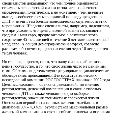
специалистов доказывают, что чем полнее оценивается
стоимость человеческой жизни (в значительной степени
определяемая политически, а не монетарно), тем значимее
выгоды сообщества от мероприятий по предупреждению
ДТП; и значит, тем больше экономическая окупаемость этих
мероприятия. Шведские специалисты, например, подсчитали,
что при условии, что цена спасенной жизни составляет в
среднем 1 млн евро, предполагаемое в результате этого
сохранение 45 тыс. жизней в течение 6 лет эквивалентно 22,5
млрд евро. А общий демографический эффект, согласно
расчетам, обеспечит прирост населения через 10 лет до сотен
тысяч человек.
Но главное, впрочем, не то, что нашу жизнь крайне низко
ценит государство, а то, что свою жизнь часто не ценим мы
сами. Об этом свидетельствуют регулярные социологические
обследования, проводящиеся Центром стратегических
исследований компании РОСГОССТРАХ начиная с 2007 года.
Цель исследования – оценка справедливой, по мнению
респондентов, денежной компенсации в связи с гибелью
человека в ДТП, а также медианного (по выборке
респондентов) значения стоимости человеческой жизни.
Оценка для первой из названных величин колебалась в
диапазоне 3,4 – 4,3 млн. рублей (таков максимальный размер
желаемой компенсации в случае гибели человека за все время