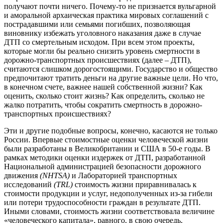
получают почти ничего. Почему-то не признается вульгарной
и аморальной архаическая практика мировых соглашений с
пострадавшими или семьями погибших, позволяющая
виновнику избежать уголовного наказания даже в случае
ДТП со смертельным исходом. При всем этом проекты,
которые могли бы реально снизить уровень смертности в
дорожно-транспортных происшествиях (далее – ДТП),
считаются слишком дорогостоящими. Государство и общество
предпочитают тратить деньги на другие важные цели. Но что,
в конечном счете, важнее нашей собственной жизни? Как
оценить, сколько стоит жизнь? Как определить, сколько не
жалко потратить, чтобы сократить смертность в дорожно-
транспортных происшествиях?
Эти и другие подобные вопросы, конечно, касаются не только
России. Впервые стоимостные оценки человеческой жизни
были разработаны в Великобритании и США в 50-е годы. В
рамках методики оценки издержек от ДТП, разработанной
Национальной администрацией безопасности дорожного
движения
(NHTSA)
и Лабораторией транспортных
исследований
(TRL)
стоимость жизни приравнивалась к
стоимости продукции и услуг, недополученных из-за гибели
или потери трудоспособности граждан в результате ДТП.
Иными словами, стоимость жизни соответствовала величине
«человеческого капитала», равного, в свою очередь,