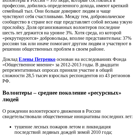
Волонтеры в России – это люди, которые состоялись в
профессии, добились определенного дохода, имеют крепкий
семейный тыл. Они больше доверяют людям и чаще
чувствуют себя счастливыми. Между тем, добровольческое
сообщество в стране все еще представляет собой весьма узкую
прослойку. Доля организованных волонтеров последние
шесть лет держится на уровне 3%. Хотя среда, из которой
«рекрутируются» добровольцы, вполне представительна: 37%
россиян так или иначе помогают другим людям и участвуют в
решении общественных проблем в своем районе.
Доклад
Елены Петренко
основан на исследованиях Фонда
«Общественное мнение» за 2012-2013 годы. В двадцати
репрезентативных опросах приняли участие в общей
сложности 28,5 тысяч взрослых респондентов из 43 регионов
РФ.
Волонтеры – среднее поколение «ресурсных»
людей
О рождении волонтерского движения в России
свидетельствовали общественные инициативы последних лет:
тушение лесных пожаров летом и ликвидация
последствий ледяных дождей зимой 2010 года;