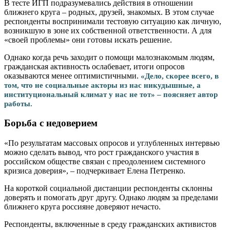
В тесте ИГП подразумевались действия в отношении
ближнего круга – родных, друзей, знакомых. В этом случае
респонденты воспринимали тестовую ситуацию как личную,
возникшую в зоне их собственной ответственности. А для
«своей проблемы» они готовы искать решение.
Однако когда речь заходит о помощи малознакомым людям,
гражданская активность ослабевает, итоги опросов
оказываются менее оптимистичными.
«Дело, скорее всего, в
том, что не социальные акторы из нас никудышные, а
институциональный климат у нас не тот» – поясняет автор
работы.
Борьба с недоверием
«По результатам массовых опросов и углубленных интервью
можно сделать вывод, что рост гражданского участия в
российском обществе связан с преодолением системного
кризиса доверия», – подчеркивает Елена Петренко.
На короткой социальной дистанции респонденты склонны
доверять и помогать друг другу. Однако людям за пределами
ближнего круга россияне доверяют нечасто.
Респонденты, включенные в среду гражданских активистов