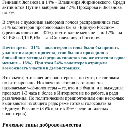
Геннадия Зюганова и 14% – Владимира Жириновского. Среди
активистов Путина выбрали бы 42%, Прохорова и Зюганова –
по 7%.
В случае с думскими выборами голоса распределились так:
31% волонтеров проголосовали бы за «Единую Россию»
(среди активистов – 35%), почти вдвое меньше – по 17% – за
КПРФ и ЛДПР, 6% – за «Справедливую Россию».
Почти треть – 31% – волонтеров готовы были бы принять
участие в акциях протеста, если бы они проходили в
ближайшие месяцы (среди активистов так же ответили вдвое
меньше – 16%). При этом 54% волонтеров отрицали
возможность участия в демонстрациях.
Это значит, что явление волонтерства, по сути, не слишком
политизировано. Исключение составляют лишь так
называемые
web
-волонтеры – те, кто и в будни, и в выходные
проводят 1-3 часа и более в Интернете не по работе, а ради
развлечения. По политическим предпочтениям они несколько
выбиваются из общего ряда: реже готовы голосовать за
«Единую Россию» (35% против 39% среди остальных
волонтеров).
Ролевые типы добровольчества