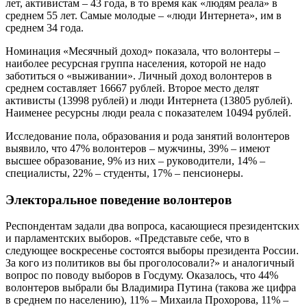
лет, активистам – 43 года, в то время как «людям реала» в
среднем 55 лет. Самые молодые – «люди Интернета», им в
среднем 34 года.
Номинация «Месячный доход» показала, что волонтеры –
наиболее ресурсная группа населения, которой не надо
заботиться о «выживании». Личный доход волонтеров в
среднем составляет 16667 рублей. Второе место делят
активисты (13998 рублей) и люди Интернета (13805 рублей).
Наименее ресурсны люди реала с показателем 10494 рублей.
Исследование пола, образования и рода занятий волонтеров
выявило, что 47% волонтеров – мужчины, 39% – имеют
высшее образование, 9% из них – руководители, 14% –
специалисты, 22% – студенты, 17% – пенсионеры.
Электоральное поведение волонтеров
Респондентам задали два вопроса, касающиеся президентских
и парламентских выборов. «Представьте себе, что в
следующее воскресенье состоятся выборы президента России.
За кого из политиков вы бы проголосовали?» и аналогичный
вопрос по поводу выборов в Госдуму. Оказалось, что 44%
волонтеров выбрали бы Владимира Путина (такова же цифра
в среднем по населению), 11% – Михаила Прохорова, 11% –