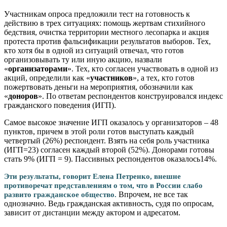
Участникам опроса предложили тест на готовность к
действию в трех ситуациях: помощь жертвам стихийного
бедствия, очистка территории местного лесопарка и акция
протеста против фальсификации результатов выборов. Тех,
кто хотя бы в одной из ситуаций отвечал, что готов
организовывать ту или иную акцию, назвали
«
организаторами
». Тех, кто согласен участвовать в одной из
акций, определили как «
участников
», а тех, кто готов
пожертвовать деньги на мероприятия, обозначили как
«
доноров
». По ответам респондентов конструировался индекс
гражданского поведения (ИГП).
Самое высокое значение ИГП оказалось у организаторов – 48
пунктов, причем в этой роли готов выступать каждый
четвертый (26%) респондент. Взять на себя роль участника
(ИГП=23) согласен каждый второй (52%). Донорами готовы
стать 9% (ИГП = 9). Пассивных респондентов оказалось14%.
Эти результаты, говорит Елена Петренко, внешне
противоречат представлениям о том, что в России слабо
Впрочем, не все так
развито гражданское общество.
однозначно. Ведь гражданская активность, судя по опросам,
зависит от дистанции между актором и адресатом.