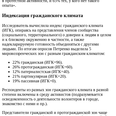
в протестной активности, и 65% тех, у кого нет такого
опыта».
Индексация гражданского климата
Исследователь вычислила индекс гражданского климата
(ИГК), опираясь на представления членов сообщества
(социального, территориального) о доверии к людям в целом
и к близкому окружению в частности, а также
надекларируемую готовность объединяться с другими
людьми. По итогам опросов Петренко выделила 5
мировоззренческих зон с разным гражданским климатом:
22% гражданская (ИГК=96).
26% протогражданская (ИГК=60).
12% патерналистская (ИГК=40).
21% партикулярная (ИГК=20).
19% пассивная (ИГК=0).
Респонденты из разных зон гражданского климата в разной
степени включены в среду активистов (подразумевается
осведомленность о деятельности волонтеров в городе,
знакомство с ними и пр.).
Представители гражданской и протогражданской зон чаще