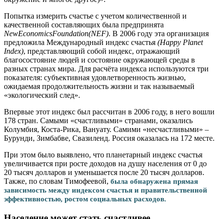
Попытка измерить счастье с учетом количественной и
качественной составляющих была предпринята
New
Economics
Foundation
(NEF)
. В 2006 году эта организация
предложила Международный индекс счастья
(Happy Planet
Index)
, представляющий собой индекс, отражающий
благосостояние людей и состояние окружающей среды в
разных странах мира. Для расчёта индекса используются три
показателя: субъективная удовлетворенность жизнью,
ожидаемая продолжительность жизни и так называемый
«экологический след».
Впервые этот индекс был рассчитан в 2006 году, в него вошли
178 стран. Самыми «счастливыми» странами, оказались
Колумбия, Коста-Рика, Вануату. Самими «несчастливыми» –
Бурунди, Зимбабве, Свазиленд. Россия оказалась на 172 месте.
При этом было выявлено, что планетарный индекс счастья
увеличивается при росте доходов на душу населения от 0 до
20 тысяч долларов и уменьшается после 20 тысяч долларов.
Также, по словам Тимофеевой,
была обнаружена прямая
зависимость между индексом счастья и правительственной
эффективностью, ростом социальных расходов.
Население может стать счастливее