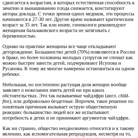
сдвигается к возрастам, в которых естественная способность к
зачатию и вынашиванию плода снижается, констатируют
авторы доклада. С точки зрения одних медиков, эти процессы
начинаются в 27-30 лет. Другие врачи называют критическим
возраст за 35 лет. Так или иначе, гинекологи рекомендуют
женщинам бальзаковского возраста не затягивать с
беременностью.
Однако на практике женщины все чаще откладывают
деторождение. Большинство детей (70%) появляются в России
в браке, но более половины молодых супругов не спешат как
можно быстрее завести детей, подчеркивают Исупова и
Русанова. К тому же многие намерены остановиться на одном
ребенке.
Небольшая, но постепенно растущая доля женщин вообще
заявляет о нежелании иметь детей ни при каких
обстоятельствах. Это так называемые чайдлфри (англ.
child
-
free
), или добровольно бездетные. Впрочем, такое решение по
понятным причинам вызывает острую общественную
реакцию: большинство людей все же испытывают
потребность в детях и не принимают аргументов чайлдфри.
Как ни странно, общество неоднозначно относится и к такому
явлению, как вспомогательная репродукция, несмотря на то,