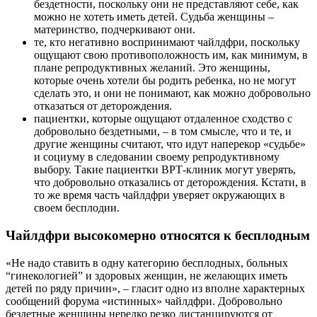
бездетности, поскольку они не представляют себе, как
можно не хотеть иметь детей. Судьба женщины –
материнство, подчеркивают они.
те, кто негативно воспринимают чайлдфри, поскольку
ощущают свою противоположность им, как минимум, в
плане репродуктивных желаний. Это женщины,
которые очень хотели бы родить ребенка, но не могут
сделать это, и они не понимают, как можно добровольно
отказаться от деторождения.
пациентки, которые ощущают отдаленное сходство с
добровольно бездетными, – в том смысле, что и те, и
другие женщины считают, что идут наперекор «судьбе»
и социуму в следовании своему репродуктивному
выбору. Такие пациентки ВРТ-клиник могут уверять,
что добровольно отказались от деторождения. Кстати, в
то же время часть чайлдфри уверяет окружающих в
своем бесплодии.
Чайлдфри высокомерно относятся к бесплодным
«Не надо ставить в одну категорию бесплодных, больных
“гинекологией” и здоровых женщин, не желающих иметь
детей по ряду причин», – гласит одно из вполне характерных
сообщений форума «истинных» чайлдфри. Добровольно
бездетные женщины нередко резко дистанцируются от