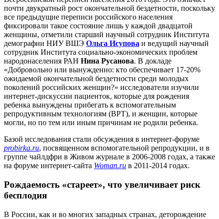
почти двукратный рост окончательной бездетности, поскольку
все предыдущие переписи российского населения
фиксировали такое состояние лишь у каждой двадцатой
женщины, отметили старший научный сотрудник Института
демографии НИУ ВШЭ
Ольга Исупова
и ведущий научный
сотрудник Института социально-экономических проблем
народонаселения РАН
Нина Русанова
. В докладе
«Добровольно или вынужденно: кто обеспечивает 17-20%
ожидаемой окончательной бездетности среди молодых
поколений российских женщин?» исследователи изучили
интернет-дискуссии пациенток, которые для рождения
ребенка вынуждены прибегать к вспомогательным
репродуктивным технологиям (ВРТ), и женщин, которые
могли, но по тем или иным причинам не родили ребенка.
Базой исследования стали обсуждения в интернет-форуме
probirka
.
ru
, посвященном вспомогательной репродукции, и в
группе чайлдфри в Живом журнале в 2006-2008 годах, а также
на форуме интернет-сайта
Woman
.
ru
в 2011-2014 годах.
Рождаемость «стареет», что увеличивает риск
бесплодия
В России, как и во многих западных странах, деторождение