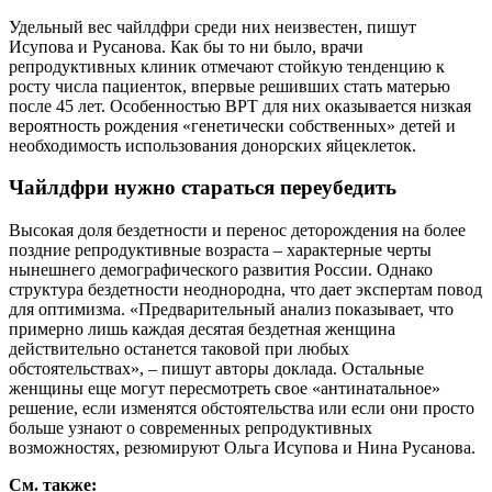
Удельный вес чайлдфри среди них неизвестен, пишут
Исупова и Русанова. Как бы то ни было, врачи
репродуктивных клиник отмечают стойкую тенденцию к
росту числа пациенток, впервые решивших стать матерью
после 45 лет. Особенностью ВРТ для них оказывается низкая
вероятность рождения «генетически собственных» детей и
необходимость использования донорских яйцеклеток.
Чайлдфри нужно стараться переубедить
Высокая доля бездетности и перенос деторождения на более
поздние репродуктивные возраста – характерные черты
нынешнего демографического развития России. Однако
структура бездетности неоднородна, что дает экспертам повод
для оптимизма. «Предварительный анализ показывает, что
примерно лишь каждая десятая бездетная женщина
действительно останется таковой при любых
обстоятельствах», – пишут авторы доклада. Остальные
женщины еще могут пересмотреть свое «антинатальное»
решение, если изменятся обстоятельства или если они просто
больше узнают о современных репродуктивных
возможностях, резюмируют Ольга Исупова и Нина Русанова.
См. также: