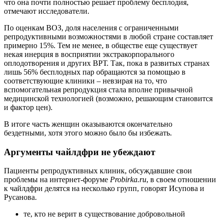
что она почти полностью решает проблему бесплодия,
отмечают исследователи.
По оценкам ВОЗ, доля населения с ограниченными
репродуктивными возможностями в любой стране составляет
примерно 15%. Тем не менее, в обществе еще существует
некая инерция в восприятии экстракорпорального
оплодотворения и других ВРТ. Так, пока в развитых странах
лишь 56% бесплодных пар обращаются за помощью в
соответствующие клиники – невзирая на то, что
вспомогательная репродукция стала вполне привычной
медицинской технологией (возможно, решающим становится
и фактор цен).
В итоге часть женщин оказываются окончательно
бездетными, хотя этого можно было бы избежать.
Аргументы чайлдфри не убеждают
Пациенты репродуктивных клиник, обсуждавшие свои
проблемы на интернет-форуме
Probirka
.
ru
, в своем отношении
к чайлдфри делятся на несколько групп, говорят Исупова и
Русанова.
те, кто не верит в существование добровольной