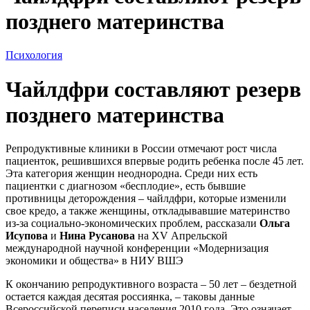
позднего материнства
Психология
Чайлдфри составляют резерв
позднего материнства
Репродуктивные клиники в России отмечают рост числа
пациенток, решившихся впервые родить ребенка после 45 лет.
Эта категория женщин неоднородна. Среди них есть
пациентки с диагнозом «бесплодие», есть бывшие
противницы деторождения – чайлдфри, которые изменили
свое кредо, а также женщины, откладывавшие материнство
из-за социально-экономических проблем, рассказали
Ольга
Исупова
и
Нина Русанова
на XV Апрельской
международной научной конференции «Модернизация
экономики и общества» в НИУ ВШЭ
К окончанию репродуктивного возраста – 50 лет – бездетной
остается каждая десятая россиянка, – таковы данные
Всероссийской переписи населения 2010 года. Это означает