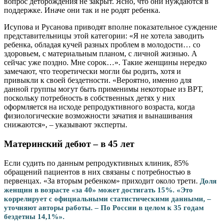
вопрос деторождения не закрыт. Ясно, что они нуждаются в
поддержке. Иначе они так и не родят ребенка.
Исупова и Русанова приводят вполне показательное суждение
представительницы этой категории: «Я не хотела заводить
ребенка, обладая кучей разных проблем в молодости… со
здоровьем, с материальным планом, с личной жизнью. А
сейчас уже поздно. Мне сорок…». Такие женщины нередко
замечают, что теоретически могли бы родить, хотя и
привыкли к своей бездетности. «Вероятно, именно для
данной группы могут быть применимы некоторые из ВРТ,
поскольку потребность в собственных детях у них
оформляется на исходе репродуктивного возраста, когда
физиологические возможности зачатия и вынашивания
снижаются», – указывают эксперты.
Материнский дебют – в 45 лет
Если судить по данным репродуктивных клиник, 85%
обращений пациентов в них связаны с потребностью в
первенцах. «За вторым ребенком» приходит около трети.
Доля
женщин в возрасте «за 40» может достигать 15%. «Это
коррелирует с официальными статистическими данными, –
уточняют авторы работы. – По России в целом к 35 годам
бездетны 14,1%».