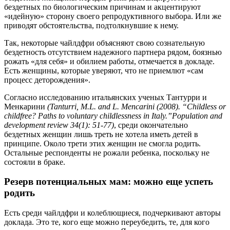
бездетных по биологическим причинам и акцентируют
«идейную» сторону своего репродуктивного выбора. Или же
приводят обстоятельства, подтолкнувшие к нему.
Так, некоторые чайлдфри объясняют свою сознательную
бездетность отсутствием надежного партнера рядом, боязнью
рожать «для себя» и обилием работы, отмечается в докладе.
Есть женщины, которые уверяют, что не приемлют «сам
процесс деторождения».
Согласно исследованию итальянских ученых Тантурри и
Менкарини
(
Tanturri
,
M
.
L
.
and L
.
Mencarini (2008). “Childless or
childfree? Paths to voluntary childlessness in Italy.”Population and
development review 34(1): 51-77)
,
среди окончательно
бездетных женщин лишь треть не хотела иметь детей в
принципе
.
Около трети этих женщин не смогла родить.
Остальные респонденты не рожали ребенка, поскольку не
состояли в браке.
Резерв потенциальных мам: можно еще успеть
родить
Есть среди чайлдфри и колеблющиеся, подчеркивают авторы
доклада. Это те, кого еще можно переубедить, те, для кого