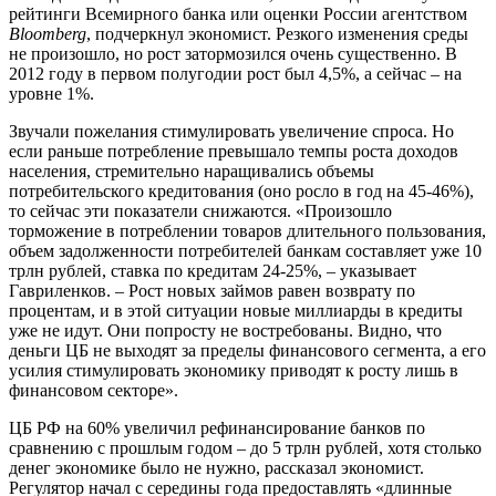
рейтинги Всемирного банка или оценки России агентством
Bloomberg
, подчеркнул экономист. Резкого изменения среды
не произошло, но рост затормозился очень существенно. В
2012 году в первом полугодии рост был 4,5%, а сейчас – на
уровне 1%.
Звучали пожелания стимулировать увеличение спроса. Но
если раньше потребление превышало темпы роста доходов
населения, стремительно наращивались объемы
потребительского кредитования (оно росло в год на 45-46%),
то сейчас эти показатели снижаются. «Произошло
торможение в потреблении товаров длительного пользования,
объем задолженности потребителей банкам составляет уже 10
трлн рублей, ставка по кредитам 24-25%, – указывает
Гавриленков. – Рост новых займов равен возврату по
процентам, и в этой ситуации новые миллиарды в кредиты
уже не идут. Они попросту не востребованы. Видно, что
деньги ЦБ не выходят за пределы финансового сегмента, а его
усилия стимулировать экономику приводят к росту лишь в
финансовом секторе».
ЦБ РФ на 60% увеличил рефинансирование банков по
сравнению с прошлым годом – до 5 трлн рублей, хотя столько
денег экономике было не нужно, рассказал экономист.
Регулятор начал с середины года предоставлять «длинные