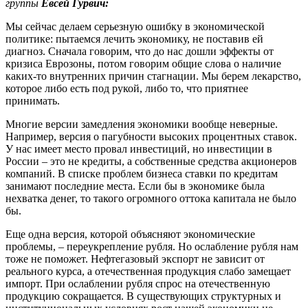
группы
Евсей Гурвич:
Мы сейчас делаем серьезную ошибку в экономической
политике: пытаемся лечить экономику, не поставив ей
диагноз. Сначала говорим, что до нас дошли эффекты от
кризиса Еврозоны, потом говорим общие слова о наличие
каких-то внутренних причин стагнации. Мы берем лекарство,
которое либо есть под рукой, либо то, что приятнее
принимать.
Многие версии замедления экономики вообще неверные.
Например, версия о пагубности высоких процентных ставок.
У нас имеет место провал инвестиций, но инвестиции в
России – это не кредиты, а собственные средства акционеров
компаний. В списке проблем бизнеса ставки по кредитам
занимают последние места. Если бы в экономике была
нехватка денег, то такого огромного оттока капитала не было
бы.
Еще одна версия, которой объясняют экономические
проблемы, – переукрепление рубля. Но ослабление рубля нам
тоже не поможет. Нефтегазовый экспорт не зависит от
реального курса, а отечественная продукция слабо замещает
импорт. При ослаблении рубля спрос на отечественную
продукцию сокращается. В существующих структурных и