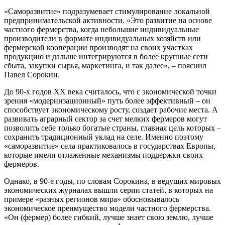
«Саморазвитие» подразумевает стимулирование локальной
предпринимательской активности. «Это развитие на основе
частного фермерства, когда небольшие индивидуальные
производители в формате индивидуальных хозяйств или
фермерской кооперации производят на своих участках
продукцию и дальше интегрируются в более крупные сети
сбыта, закупки сырья, маркетинга, и так далее», – пояснил
Павел Сорокин.
До 90-х годов ХХ века считалось, что с экономической точки
зрения «модернизационный» путь более эффективный – он
способствует экономическому росту, создает рабочие места. А
развивать аграрный сектор за счет мелких фермеров могут
позволить себе только богатые страны, главная цель которых –
сохранить традиционный уклад на селе. Именно поэтому
«саморазвитие» села практиковалось в государствах Европы,
которые имели отлаженные механизмы поддержки своих
фермеров.
Однако, в 90-е годы, по словам Сорокина, в ведущих мировых
экономических журналах вышли серии статей, в которых на
примере «разных регионов мира» обосновывалось
экономическое преимущество модели частного фермерства.
«Он (фермер) более гибкий, лучше знает свою землю, лучше