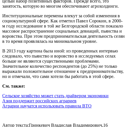
целый набор позитивных факторов. Прежде всего, это
занятость, которую во многом обеспечивают агрохолдинги.
Институциональные перемены влекут за собой изменения в
социокультурной сфере. Как отметил Павел Сорокин, в 2000-
м году исследование в той же Белгородской области показало
массовое распространение социальных девиаций, пьянства и
воровства. При этом предпринимательская деятельность селян
в то время проявлялась на минимальном уровне.
В 2013 году картина была иной: из проведенных интервью
следовало, что пьянство и воровство в исследуемых селах
больше не являются существенными проблемами.
Значительное количество респондентов (до 25%) не только
выражали положительное отношение к предпринимательству,
но и отмечали, что сами хотели бы работать в этой сфере.
См. также:
Сельское хозяйство может стать драйвером экономики
Азия поддержит российских аграриев
Аграрии научатся использовать правила ВТО
Автор текста:Гринкевич Владислав Владимирович,16