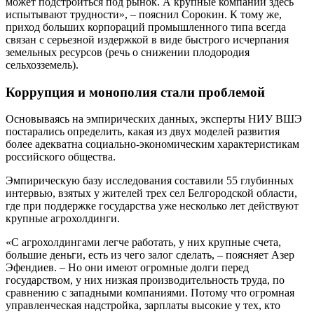
может подстроиться под рынок. А крупные компании здесь
испытывают трудности», – пояснил Сорокин. К тому же,
приход больших корпораций промышленного типа всегда
связан с серьезной издержкой в виде быстрого исчерпания
земельных ресурсов (речь о снижении плодородия
сельхозземель).
Коррупция и монополия стали проблемой
Основываясь на эмпирических данных, эксперты НИУ ВШЭ
постарались определить, какая из двух моделей развития
более адекватна социально-экономическим характеристикам
российского общества.
Эмпирическую базу исследования составили 55 глубинных
интервью, взятых у жителей трех сел Белгородской области,
где при поддержке государства уже несколько лет действуют
крупные агрохолдинги.
«С агрохолдингами легче работать, у них крупные счета,
большие деньги, есть из чего залог сделать, – поясняет Азер
Эфендиев. – Но они имеют огромные долги перед
государством, у них низкая производительность труда, по
сравнению с западными компаниями. Потому что огромная
управленческая надстройка, зарплаты высокие у тех, кто