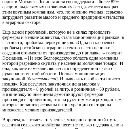
сидит в Москве». Львиная доля господдержки – более 85%
средств, выделяемых на экономику села, достается как раз
этим крупным компаниям, что, по мнению ученых, серьезно
затрудняет развитие малого и среднего предпринимательства
в аграрном секторе.
Еще одной проблемой, которую не в силах преодолеть
фермеры и мелкие хозяйства, стала монополизация рынков, в
частности, проблема перекупщиков. «Одна из ключевых
проблем российского аграрного сектора – это цепочки
создания стоимости от производства до прилавка, – говорит
Эфендиев. – На всю Белгородскую область одна компания,
которой разрешено скупать у населения молочные товары. И
она, как мне намекали, является в определенной связи с
руководством этой области. Полная монополизация
закупочной [
деятельности
]. И вывозить из области ничего
нельзя». Как результат, закупочная цена молока у
производителя – 8 рублей за литр, а розничная – 50 рублей.
Низкие закупочные цены демотивируют фермеров
производить продукцию, что на руку тем же агрохолдингам,
которые не заинтересованы в конкуренции со стороны
множества мелких производителей.
Впрочем, как отмечают ученые, модернизационный путь
развития сельского хозяйства несет не только издержки, но и