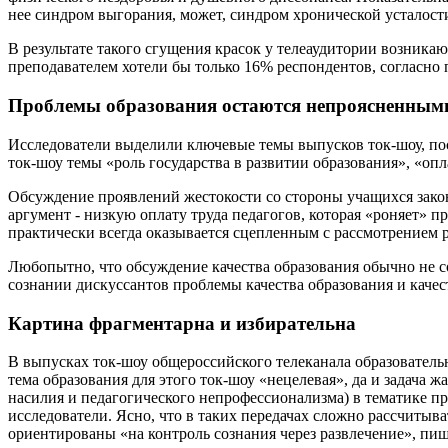
нее синдром выгорания, может, синдром хронической усталост
В результате такого сгущения красок у телеаудитории возника
преподавателем хотели бы только 16% респондентов, согласно
Проблемы образования остаются непроясненным
Исследователи выделили ключевые темы выпусков ток-шоу, пос
ток-шоу темы «роль государства в развитии образования», «оп
Обсуждение проявлений жестокости со стороны учащихся зако
аргумент - низкую оплату труда педагогов, которая «роняет» 
практически всегда оказывается сцепленным с рассмотрением р
Любопытно, что обсуждение качества образования обычно не со
сознании дискуссантов проблемы качества образования и качес
Картина фрагментарна и избирательна
В выпусках ток-шоу общероссийского телеканала образовательн
тема образования для этого ток-шоу «нецелевая», да и задача 
насилия и педагогического непрофессионализма) в тематике 
исследователи. Ясно, что в таких передачах сложно рассчиты
ориентированы «на контроль сознания через развлечение», пи