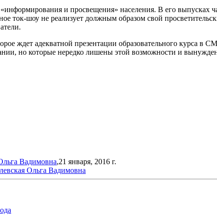
«информирования и просвещения» населения. В его выпусках ч
ьное ток-шоу не реализует должным образом свой просветительски
атели.
оторое ждет адекватной презентации образовательного курса в С
ании, но которые нередко лишены этой возможности и вынужде
Ольга Вадимовна
,21 января, 2016 г.
левская Ольга Вадимовна
года