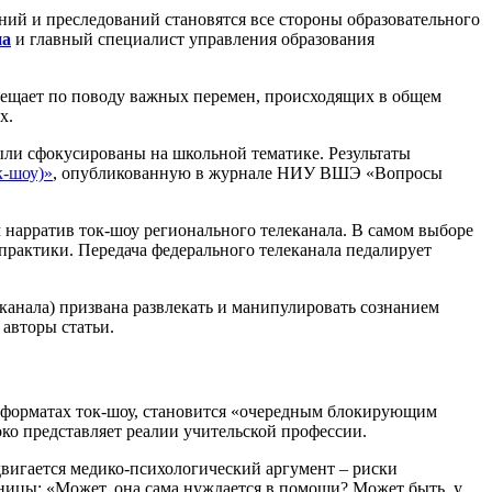
ий и преследований становятся все стороны образовательного
на
и главный специалист управления образования
свещает по поводу важных перемен, происходящих в общем
х.
ыли сфокусированы на школьной тематике. Результаты
к-шоу)
»
, опубликованную в журнале НИУ ВШЭ «Вопросы
 нарратив ток-шоу регионального телеканала. В самом выборе
практики. Передача федерального телеканала педалирует
еканала) призвана развлекать и манипулировать сознанием
авторы статьи.
 форматах ток-шоу, становится «очередным блокирующим
ко представляет реалии учительской профессии.
двигается медико-психологический аргумент – риски
ницы: «Может, она сама нуждается в помощи? Может быть, у