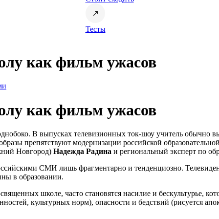
Тесты
олу как фильм ужасов
ми
олу как фильм ужасов
днобоко. В выпусках телевизионных ток-шоу учитель обычно в
и образы препятствуют модернизации российской образовательн
жний Новгород)
Надежда Радина
и региональный эксперт по о
ссийскими СМИ лишь фрагментарно и тенденциозно. Телевидение
ины в образовании.
вященных школе, часто становятся насилие и бескультурье, кот
нностей, культурных норм), опасности и бедствий (рисуется апо