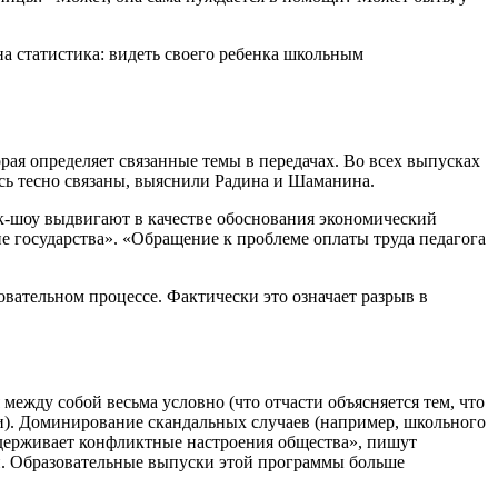
на статистика: видеть своего ребенка школьным
ая определяет связанные темы в передачах. Во всех выпусках
ись тесно связаны, выяснили Радина и Шаманина.
к-шоу выдвигают в качестве обоснования экономический
ие государства». «Обращение к проблеме оплаты труда педагога
овательном процессе. Фактически это означает разрыв в
между собой весьма условно (что отчасти объясняется тем, что
сти). Доминирование скандальных случаев (например, школьного
держивает конфликтные настроения общества», пишут
ии. Образовательные выпуски этой программы больше