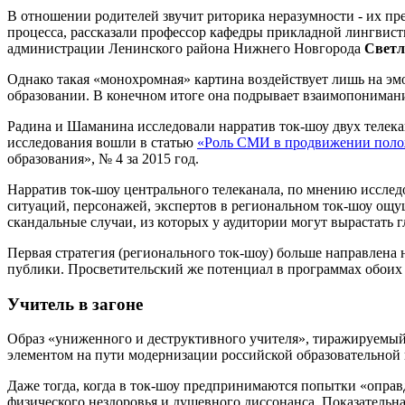
В отношении родителей звучит риторика неразумности - их п
процесса, рассказали профессор кафедры прикладной лингв
администрации Ленинского района Нижнего Новгорода
Свет
Однако такая «монохромная» картина воздействует лишь на эм
образовании. В конечном итоге она подрывает взаимопонимани
Радина и Шаманина исследовали нарратив ток-шоу двух телека
исследования вошли в статью
«
Роль СМИ в продвижении полож
образования», № 4 за 2015 год.
Нарратив ток-шоу центрального телеканала, по мнению исследо
ситуаций, персонажей, экспертов в региональном ток-шоу ощу
скандальные случаи, из которых у аудитории могут вырастать 
Первая стратегия (регионального ток-шоу) больше направлена 
публики. Просветительский же потенциал в программах обоих 
Учитель в загоне
Образ «униженного и деструктивного учителя», тиражируемый
элементом на пути модернизации российской образовательной 
Даже тогда, когда в ток-шоу предпринимаются попытки «оправ
физического нездоровья и душевного диссонанса. Показательн