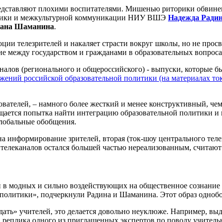
редставляют плохими воспитателями. Мишенью риторики обвинен
истики и межкультурной коммуникации НИУ ВШЭ
Надежда Ради
лана Шаманина
.
оции телезрителей и накаляет страсти вокруг школы, но не про
е между государством и гражданами в образовательных вопроса
налов (регионального и общероссийского) - выпуски, которые б
ений российской образовательной политики (на материалах то
вателей, – намного более жесткий и менее конструктивный, чем
щается попытка найти интеграцию образовательной политики и 
глобальные обобщения.
на информирование зрителей, вторая (ток-шоу центрального тел
телеканалов остался большей частью нереализованным, считают 
 в модных и сильно воздействующих на общественное сознание
политики», подчеркнули Радина и Шаманина. Этот образ однобо
дать» учителей, это делается довольно неуклюже. Например, вы
а реплика одного из приглашенных экспертов по поводу учитель