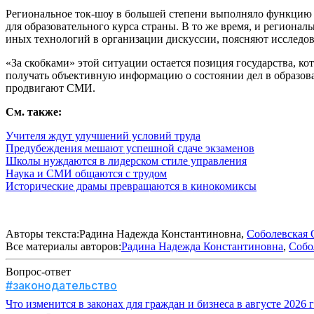
Региональное ток-шоу в большей степени выполняло функцию 
для образовательного курса страны. В то же время, и регионал
иных технологий в организации дискуссии, поясняют исследов
«За скобками» этой ситуации остается позиция государства, к
получать объективную информацию о состоянии дел в образов
продвигают СМИ.
См. также:
Учителя ждут улучшений условий труда
Предубеждения мешают успешной сдаче экзаменов
Школы нуждаются в лидерском стиле управления
Наука и СМИ общаются с трудом
Исторические драмы превращаются в кинокомиксы
Авторы текста:Радина Надежда Константиновна,
Соболевская 
Все материалы авторов:
Радина Надежда Константиновна
,
Собо
Вопрос-ответ
#законодательство
Что изменится в законах для граждан и бизнеса в августе 2026 