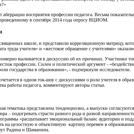
и?»
ют аберрации восприятия профессии педагога. Весьма показатель
 проведенному в сентябре 2014 года опросу ВЦИОМ.
и
вященных школе, и представили корреляционную матрицу, котор
лата труда учителя» и «жестокое обращение с учителями» оказал
номерно выливается в дискуссию об их причинах. Участники то
престиж профессии. Силен и политический аргумент - «бездейств
оли государства в образовании», - подчеркнули исследователи.
четается в одном ток-шоу с дискуссиями о роли учителя в образ
тва работы педагога, комментируют авторы статьи.
ая тематика представлена тенденциозно, а выпуски согласуются 
жанра – подогревать страсти разного рода и разной направленно
программы «расшатывает эмоциональный баланс аудитории и под
вать на целостную и объективную картину перемен в образован
шут Радина и Шаманина.