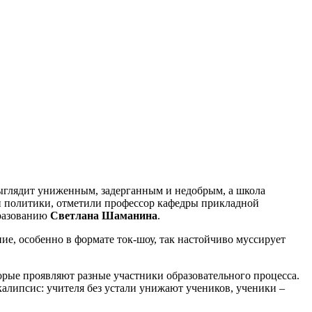
ыглядит униженным, задерганным и недобрым, а школа
ой политики, отметили профессор кафедры прикладной
бразованию
Светлана Шаманина
.
, особенно в формате ток-шоу, так настойчиво муссирует
орые проявляют разные участники образовательного процесса.
калипсис: учителя без устали унижают учеников, ученики –